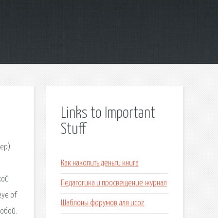
Links to Important
Stuff
сер)
Как накопить деньги книга
кой
Педагогика и просвещение журнал
eye of
Шаблоны форумов для ucoz
Тобой.