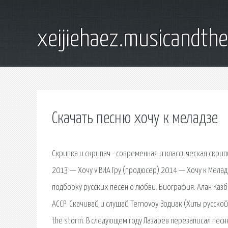
xeijiehaez.musicandth
Скачать песню хочу к меладзе
Скрипка и скрипач - современная и классическая скрип
2013 — Хочу v ВИА Гру (продюсер) 2014 — Хочу к Мелад
подборку русских песен о любви. Биография. Алан Каз
АССР. Скачивай и слушай Ternovoy Зодиак (Хиты русской
the storm. В следующем году Лазарев перезаписал песню