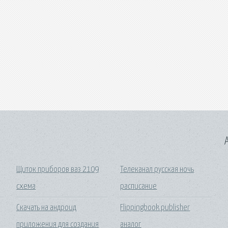
A
Щиток приборов ваз 2109
Телеканал русская ночь
схема
расписание
Скачать на андроид
Flippingbook publisher
приложения для создания
аналог