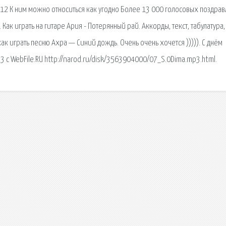
012 К ним можно относиться как угодно Более 13 000 голосовых поздра
ак играть на гитаре Ария - Потерянный рай. Аккорды, текст, табулатура,
ак играть песню Ахра — Синий дождь. Очень очень хочется ))))). С днём
 с WebFile.RU http://narod.ru/disk/3563904000/07_S.0Dima.mp3.html.