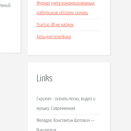
Журнал учета командированных
влений
работников образец скачать
Dsetup dll не найден
Арты для телефона
Links
Скрипач - скачать песни, видео и
музыку. Современная.
Меладзе, Константин Шотович —
Википедия.