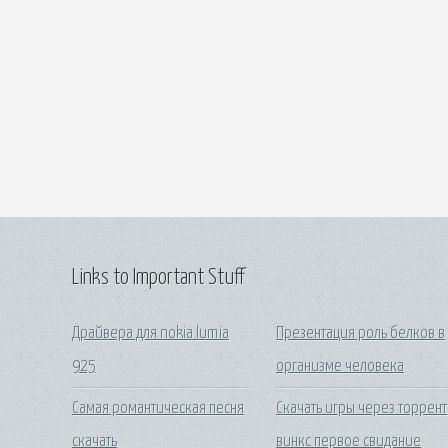
Links to Important Stuff
Драйвера для nokia lumia
Презентация роль белков в
925
организме человека
Самая романтическая песня
Скачать игры через торрент
скачать
винкс первое свидание