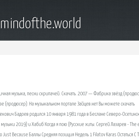
emindofthe.world
ичная музыка, песни скрипачей. Скачать. 2007 — Фабрика звёзд (продю
зе (продюсер). На музыкальном портале Зайцев.нет Вы можете скачать
бекович Бадоев родился 10 января 1981 года в Беслане Северо-Осетинс
 музыки 2019) и Хабиб Когда я пою (Русские хиты. Сергей Лазарев - The 
 Just Because Баллы Средняя позиция Недель 1 Filatov Karas Остаться С 