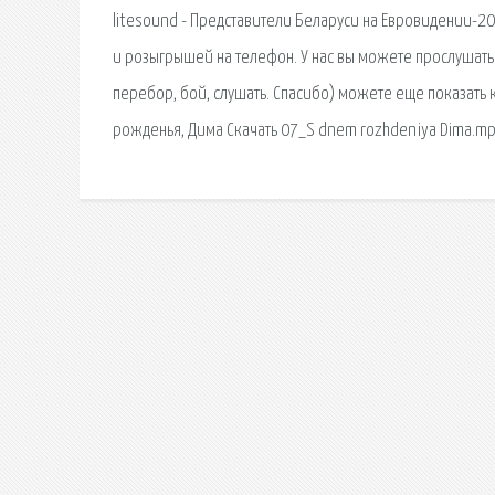
litesound - Представители Беларуси на Евровидении-2
и розыгрышей на телефон. У нас вы можете прослушать. К
перебор, бой, слушать. Спасибо) можете еще показать к
рожденья, Дима Скачать 07_S dnem rozhdeniya Dima.mp3