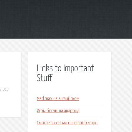
Links to Important
Stuff
ялось
Mad max на английском
Игры бегать на андроид
Смотреть сериал инспектор морс