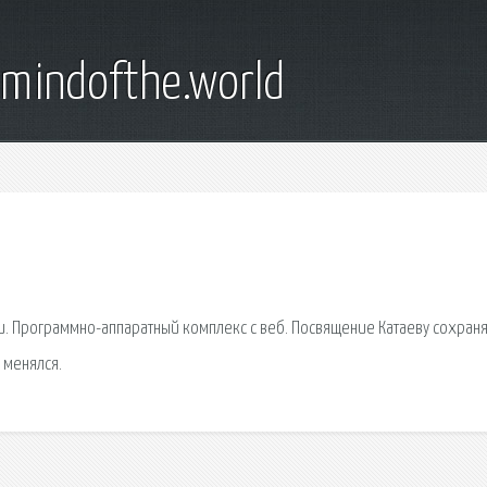
emindofthe.world
и. Программно-аппаратный комплекс с веб. Посвящение Катаеву сохран
 менялся.