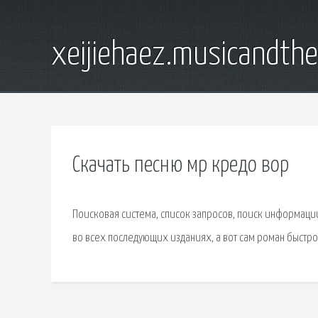
xeijiehaez.musicandth
Скачать песню мр кредо вор
Поисковая сиcтема, список запросов, поиск информаци
во всех последующих изданиях, а вот сам роман быстро