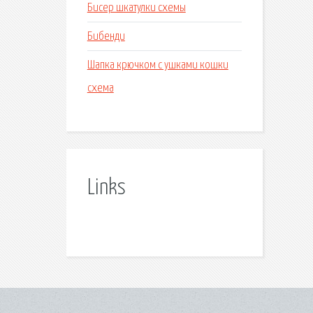
Бисер шкатулки схемы
Бибенди
Шапка крючком с ушками кошки
схема
Links