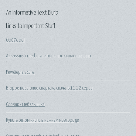
An Informative Text Blurb
Links to Important Stuff
Op07c pdf
Assassins creed revelations прохождение книги
Pewdiepie scare
Второе восстание спартака скачать 11 12 серии
Словарь мебельщика
Купить оптом книги в нижнем новгороде