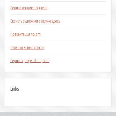
Сериал короче торрент
Скачать аудиокнига ад уже здесь
Презентация по огп
Озвучки аниме список
Серия игр age of empires
Links