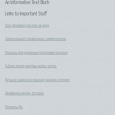
An Informative Text Blurb
Links to Important Stuff
Ооо драйвер ростов на дону
Электронный справочник симферополь
Утилиты для удаления программ торрент
Гийом эрнер жертвы моды читать
Лучший шансон в машину скачать торрент
Драйвера explay tornado
Проекты flp