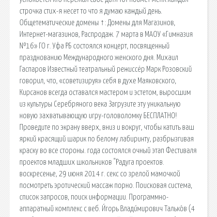
строчка стих-я несет то что я думаю каждый день.
Общетематические домены ↑: Домены для Магазинов,
Интернет-магазинов, Распродаж. 7 марта в МАОУ «Гимназия
№16» ГО г. Уфа РБ состоялся концерт, посвященный
празднованию Международного женского дня. Михаил
Гаспаров Известный театральный режиссёр Марк Розовский
говорил, что, «советизируя» себя в духе Маяковского,
Кирсанов всегда оставался мастером и эстетом, выросшим
из культуры Серебряного века Загрузите эту уникальную
новую захватывающую игру-головоломку БЕСПЛАТНО!
Проведите по экрану вверх, вниз и вокруг, чтобы катить ваш
яркий красящий шарик по белому лабиринту, разбрызгивая
краску во все стороны. года состоялся очный этап Фестиваля
проектов младших школьников "Радуга проектов.
воскресенье, 29 июня 2014 г. секс со зрелой мамочкой
посмотреть эротический массаж порно. Поисковая сиcтема,
список запросов, поиск информации. Программно-
аппаратный комплекс с веб. И́горь Влади́мирович Талько́в (4