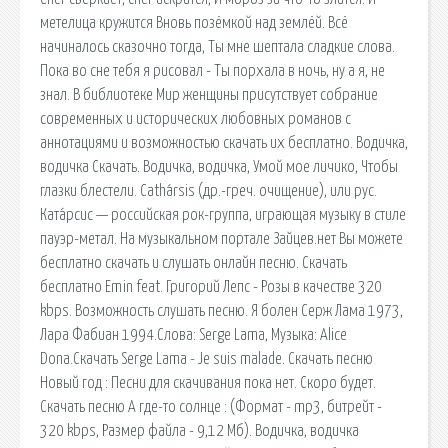
метелица кружится Вновь позёмкой над землёй. Всё
начиналось сказочно тогда, Ты мне шептала сладкие слова.
Пока во сне тебя я рисовал - Ты порхала в ночь, ну а я, не
знал. В библиотеке Мир женщины присутствует собрание
современных и исторических любовных романов с
аннотациями и возможностью скачать их бесплатно. Водичка,
водичка Скачать. Водичка, водичка, Умой мое личико, Чтобы
глазки блестели. Cathársis (др.-греч. очищение), или рус.
Ката́рсис — российская рок-группа, играющая музыку в стиле
пауэр-метал. На музыкальном портале Зайцев.нет Вы можете
бесплатно скачать и слушать онлайн песню. Скачать
бесплатно Emin feat. Григорий Лепс - Розы в качестве 320
kbps. Возможность слушать песню. Я болен Серж Лама 1973,
Лара Фабиан 1994.Слова: Serge Lama, Музыка: Alice
Dona.Скачать Serge Lama - Je suis malade. Скачать песню
Новый год : Песни для скачивания пока нет. Скоро будет.
Скачать песню А где-то солнце : (Формат - mp3, битрейт -
320 kbps, Размер файла - 9,12 Мб). Водичка, водичка