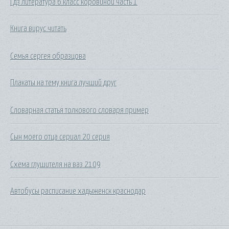
Гдз литература 6 класс коровиной часть 1
Книга вирус читать
Семья сергея образцова
Плакаты на тему книга лучший друг
Словарная статья толкового словаря пример
Сын моего отца сериал 20 серия
Схема глушителя на ваз 2109
Автобусы расписание хадыженск краснодар