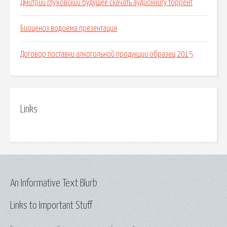
Дмитрий глуховский будущее скачать аудиокнигу торрент
Биоценоз водоема презентация
Договор поставки алкогольной продукции образец 2015
Links
An Informative Text Blurb
Links to Important Stuff