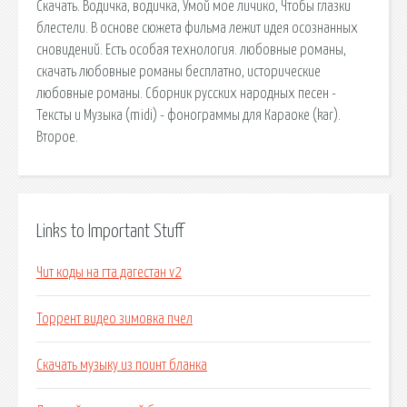
Скачать. Водичка, водичка, Умой мое личико, Чтобы глазки
блестели. В основе сюжета фильма лежит идея осознанных
сновидений. Есть особая технология. любовные романы,
скачать любовные романы бесплатно, исторические
любовные романы. Сборник русских народных песен -
Тексты и Музыка (midi) - фонограммы для Караоке (kar).
Второе.
Links to Important Stuff
Чит коды на гта дагестан v2
Торрент видео зимовка пчел
Скачать музыку из поинт бланка