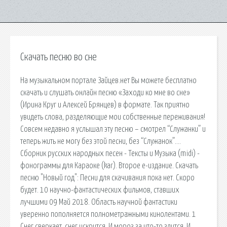
Скачать песню во сне
На музыкальном портале Зайцев.нет Вы можете бесплатно
скачать и слушать онлайн песню «Заходи ко мне во сне»
(Ирина Круг и Алексей Брянцев) в формате. Так приятно
увидеть слова, разделяющие мои собственные переживания!
Совсем недавно я услышал эту песню – смотрел “Служанки” и
теперь жить не могу без этой песни, без “Служанок”….
Сборник русских народных песен - Тексты и Музыка (midi) -
фонограммы для Караоке (kar). Второе е-издание. Скачать
песню "Новый год": Песни для скачивания пока нет. Скоро
будет. 10 научно-фантастических фильмов, ставших
лучшими 09 Май 2018. Область научной фантастики
уверенно пополняется полнометражными кинолентами. 1
Снег сверкает, снег искрится, И мороз за что-то злится. И