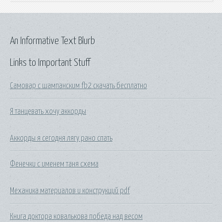
An Informative Text Blurb
Links to Important Stuff
Самовар с шампанским fb2 скачать бесплатно
Я танцевать хочу аккорды
Аккорды я сегодня лягу рано спать
Фенечки с именем таня схема
Механика материалов и конструкций pdf
Книга доктора ковалькова победа над весом