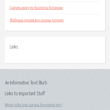
Скачать книгу по биологии ботаника
Фабрика героев все сезоны торрент
Links
An Informative Text Blurb
Links to Important Stuff
Whole lotta love скачать бесплатно mp3