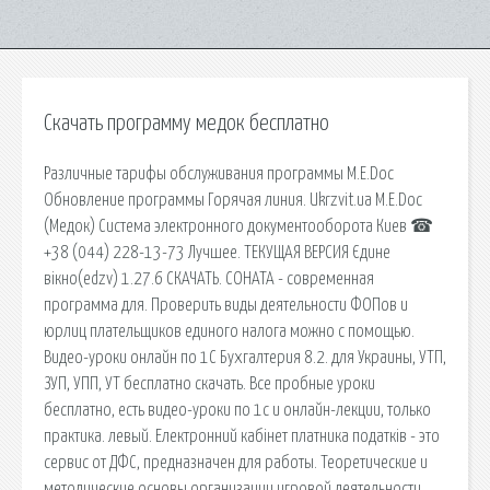
Скачать программу медок бесплатно
Различные тарифы обслуживания программы M.E.Doc
Обновление программы Горячая линия. Ukrzvit.ua M.E.Doc
(Медок) Система электронного документооборота Киев ☎
+38 (044) 228-13-73 Лучшее. ТЕКУЩАЯ ВЕРСИЯ Єдине
вікно(edzv) 1.27.6 СКАЧАТЬ. СОНАТА - современная
программа для. Проверить виды деятельности ФОПов и
юрлиц плательщиков единого налога можно с помощью.
Видео-уроки онлайн по 1С Бухгалтерия 8.2. для Украины, УТП,
ЗУП, УПП, УТ бесплатно скачать. Все пробные уроки
бесплатно, есть видео-уроки по 1с и онлайн-лекции, только
практика. левый. Електронний кабінет платника податків - это
сервис от ДФС, предназначен для работы. Теоретические и
методические основы организации игровой деятельности