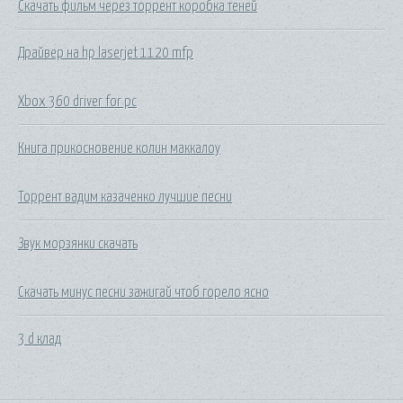
Скачать фильм через торрент коробка теней
Драйвер на hp laserjet 1120 mfp
Xbox 360 driver for pc
Книга прикосновение колин маккалоу
Торрент вадим казаченко лучшие песни
Звук морзянки скачать
Скачать минус песни зажигай чтоб горело ясно
3 d клад