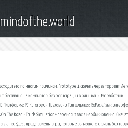
emindofthe.world
сходит это по многим причинам. Prototype 1 скачать через торрент. Лег
ент бесплатно на компьютер без регистрации в один клик. Разработчик:
3D Платформа: PC Категория: Грузовики Тип издания: RePack Язык интерфе
On The Road - Truck Simulation» переносит вас в необыкновенно. Скачат
сплатно. Здесь представлены игры, которые вы можете скачать без торр