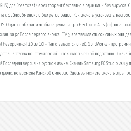
/RUS) для Dreamcast через торрент бесплатно в один клик без вирусов. 
та с файлообменика и без регистрации. Как скачать, установить, настрои
S. Origin необходим чтобы загружать игры Electronic Arts (официальны
изни за pc После первого анонса, ГТА 5 возглавила список самых ожид
я! Невероятная! 10 из 10! – Так отзываются о ней. SolidWorks - программ
ства на этапах конструкторской и технологической подготовки. Скачай
! Последняя версия на русском языке. Скачать Samsung PC Studio 2019 
давно, во времена Римской империи. Здесь вы можете скачать игры три