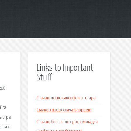
Links to Important
Stuff
кий
Скачать песни саксофон и гитара
йса:
Сталкер поиск скачать торрент
ь игры
Скачать бесплатно программы для
ента и