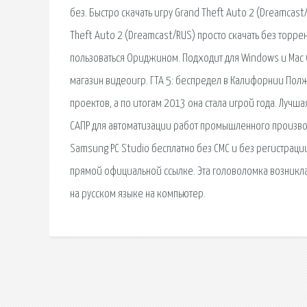
без. Быстро скачать игру Grand Theft Auto 2 (Dreamcast
Theft Auto 2 (Dreamcast/RUS) просто скачать без торрен
пользоваться Ориджином. Подходит для Windows и Mac O
магазин видеоигр. ГТА 5: беспредел в Калифорнии Полж
проектов, а по итогам 2013 она стала игрой года. Лучша
САПР для автоматизации работ промышленного производ
Samsung PC Studio бесплатно без СМС и без регистрации
прямой официальной ссылке. Эта головоломка возникла 
на русском языке на компьютер.