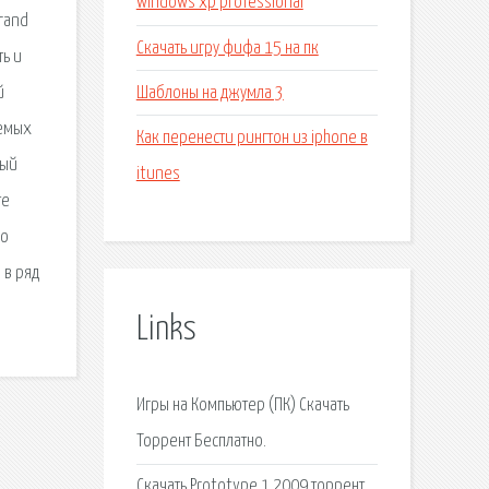
windows xp professional
Grand
Скачать игру фифа 15 на пк
ть и
Шаблоны на джумла 3
й
аемых
Как перенести рингтон из iphone в
ный
itunes
те
по
 в ряд
Links
Игры на Компьютер (ПК) Скачать
Торрент Бесплатно.
Скачать Prototype 1 2009 торрент