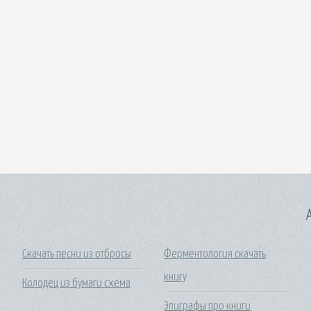
A
Скачать песни из отбросы
Ферментология скачать
книгу
Колодец из бумаги схема
Эпиграфы про книги