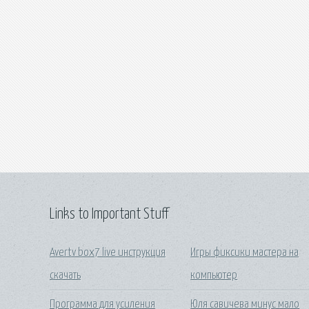
Links to Important Stuff
Avertv box7 live инструкция
Игры фиксики мастера на
скачать
компьютер
Программа для усиления
Юля савичева минус мало