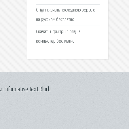
Origin скачать последнюю версию
на русском бесплатно.
Скачать игры три в ряд на
компьютер бесплатно.
n Informative Text Blurb