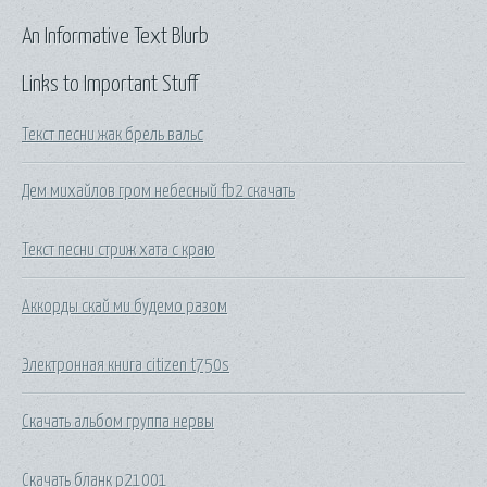
An Informative Text Blurb
Links to Important Stuff
Текст песни жак брель вальс
Дем михайлов гром небесный fb2 скачать
Текст песни стриж хата с краю
Аккорды скай ми будемо разом
Электронная книга citizen t750s
Скачать альбом группа нервы
Скачать бланк p21001