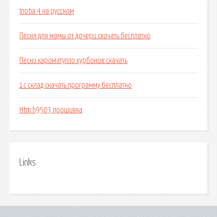
Inotia 4 на русском
Песня для мамы от дочери скачать бесплатно
Песни кароматулло курбонов скачать
1с склад скачать программу бесплатно
Htm h9503 прошивка
Links