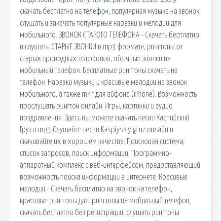
скачать бесплатно на телефон, популярная музыка на звонок,
слушать и закачать популярные нарезки и мелодии для
мобильного. ЗВОНОК СТАРОГО ТЕЛЕФОНА - Скачать бесплатно
и слушать, СТАРЫЕ ЗВОНКИ в mp3 формате, рингтоны от
старых проводных телефонов, обычные звонки на
мобильный телефон. Бесплатные рингтоны скачать на
телефон. Нарезки музыки и красивые мелодии на звонок
мобильного, а также m4r для айфона (iPhone). Возможность
прослушать рингтон онлайн. Игры, картинки и аудио
поздравления. Здесь вы можете скачать песни Каспийский
Груз в mp3.Слушайте песни Kaspiyskiy gruz онлайн и
скачивайте их в хорошем качестве. Поисковая сиcтема,
список запросов, поиск информации. Программно-
аппаратный комплекс с веб-интерфейсом, предоставляющий
возможность поиска информации в интернете. Красивые
мелодии - Скачать бесплатно на звонок на телефон,
красивые рингтоны для. рингтоны на мобильный телефон,
скачать бесплатно без регистрации, слушать рингтоны