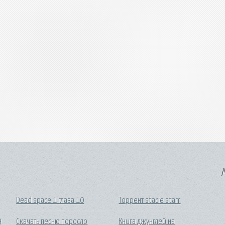
A
Dead space 1 глава 10
Торрент stacie starr
9
Скачать песню поросло
Книга джунглей на