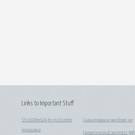
Links to Important Stuff
St1000lm024 hn m101mbb
Сканирование windows xp
прошивка
Галактический экспресс 99