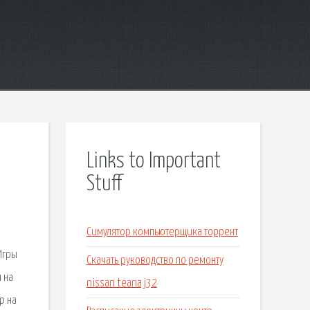
Links to Important
Stuff
Симулятор компьютерщика торрент
Игры
Скачать руководство по ремонту
 на
nissan teana j32
р на