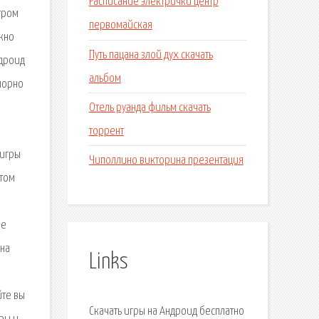
Расписание электрички центр
тром
первомайская
ожно
Путь пацана злой дух скачать
ндроид
альбом
порно
Отель руанда фильм скачать
торрент
 игры
Чиполлино викторина презентация
этом
ые
 на
Links
йте вы
Скачать игры на Андроид бесплатно