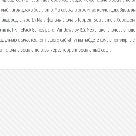
ндроид. 689.ru - сайт, где любой желающий может скачать бесплатно иг
онлайн игры драки бесплатно. Мы собрали огромную коллекцию. Здесь вы
т андроид. Скуби-Ду Мультфильмы Скачать Торрент Бесплатно в Хорошем
а пк на ПК, RePack Games pc for Windows by R.G. Механики. Скачиваю над
оид думаю скачается. Топ нашего сайта! Тут вы найдете самые популярные
т скачать бесплатно игры через торрент бесплатный софт.