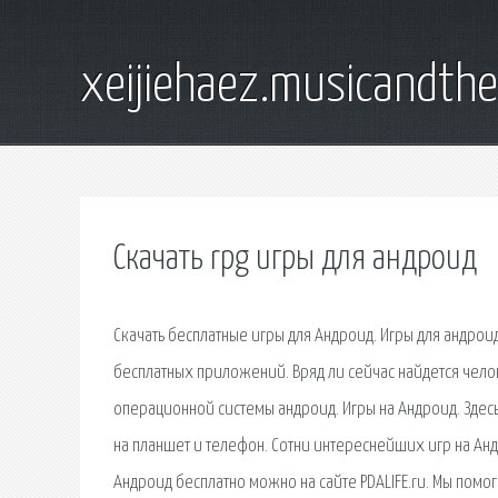
xeijiehaez.musicandth
Скачать rpg игры для андроид
Скачать бесплатные игры для Андроид. Игры для андроид
бесплатных приложений. Вряд ли сейчас найдется чело
операционной системы андроид. Игры на Андроид. Здесь
на планшет и телефон. Сотни интереснейших игр на Андр
Андроид бесплатно можно на сайте PDALIFE.ru. Мы помо