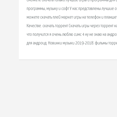
сможете скачать только лучшие игры и программы для а
программы, музыку и софт У нас представлены лучшие 
можете скачать плей маркет игры на телефон и планше
Качестве. скачать торрент Скачать игры через торрент н
что получится я очень люблю симс 4 ну не знаю на андр
для андроид. Новинки музыки 2019-2018. фильмы торрен