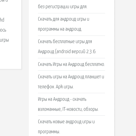
ры и
без регистрации игры для.
Скачать для андроид игры и
 hd
программы на андроид.
еюсь
 игры
Скачать бесплатные игры для
Андроид (android версий 2.3.6.
Скачать Игры на Андроид бесплатно.
Скачать игры на Андроид планшет и
телефон. Apk игры.
Игры на Андроид - скачать
взломанные, IT-новости, обзоры.
Скачать новые андроид игры и
программы.