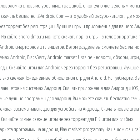
 головоломка с новыми уровнями, графикой, и конечно же, зеленым монс
 скачать бесплатно. Z-Android.Com — это удобный ресурс-каталог, где м
через торрент без регистрации. Лучшие игры и приложения для вашего А
 На сайте androidmo.ru можете скачать порно игры на телефон эротика 
 Android смартфонов и планшетов. В этом разделе вы сможете бесплатно
ах Аndroid, BlackBerry Android market Ukraine - новости, обзоры, игры,
яди. Скачайте игры для Android через торрент без регистрации. Лучшие
лько свежак! Ежедневные обновления игр для Android. На РулCмарте. В 
планшетов на системах Андроид. Скачать приложения для Андроид и iOS,
самые лучшие программы для андроид. Вы можете скачать бесплатно сам
ежная система навигации для устройств на Андроид. Скачать новые игры
 Скачайте самые свежие игры через торрент для ПК, игры для слабых
аркета программы на андроид, Play market programmy. На нашем фан-са