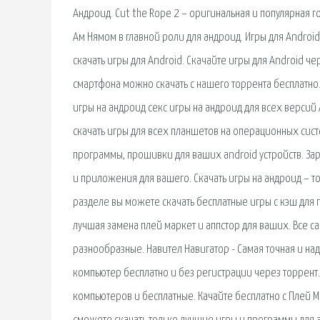
Андроид. Cut the Rope 2 – оригинальная и популярная
Ам Нямом в главной роли для андроид. Игры для Android
скачать игры для Android. Скачайте игры для Android 
смартфона можно скачать с нашего торрента бесплатно.
игры на андроид секс игры на андроид для всех версий
скачать игры для всех планшетов на операционных систем
программы, прошивки для ваших android устройств. Зар
и приложения для вашего. Скачать игры на андроид – то
разделе вы можете скачать бесплатные игры с кэш для 
лучшая замена плей маркет и аппстор для ваших. Все 
разнообразные. Навител Навигатор - Самая точная и над
компьютер бесплатно и без регистрации через торрент.
компьютеров и бесплатные. Качайте бесплатно с Плей М