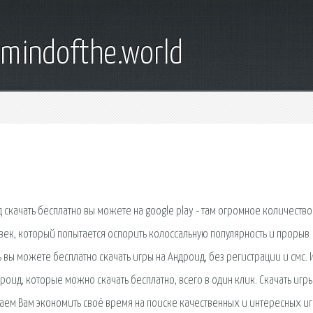
emindofthe.world
 скачать бесплатно вы можете на google play - там огромное количество
век, который попытается оспорить колоссальную популярность и прорыв
 вы можете бесплатно скачать игры на Андроид, без регистрации и смс. 
оид, которые можно скачать бесплатно, всего в один клик. Скачать игры
гаем Вам экономить своё время на поиске качественных и интересных иг