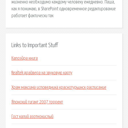
жизненно необходимо каждому человеку ежедневно. Паша,
как я понимаю, в SharePoint одновременное редактирование
работает фактически так
Links to Important Stuff
Капоэйра книга
Realtek драйвера на звуковую карту
Храм максима исповедника краснотурьинск расписание
Японский гигант 2007 торрент
Гост калий азотнокислый