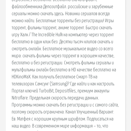
файлообменника Депозитфайл. российские и зарубежные
сериалы можно скачать здесь. Новинки сериалов всегда
можно найти. Бесплатные торренты без регистрации! Игры
торрент, фильмы торрент, аниме торрент. Быстро скачать
игру Халк / The Incredible Hulk на компьютер через торрент
бесплатно в один клик без. Десятки тысяч клипов скачать и
смотреть онлайн. Бесплатное музыкальное видео со всего
мира. скачать фильмы через торрент в хорошем качестве,
бесплатно и без регистрации. Смотреть фильмы сериалы и
мультфильмы онлайн бесплатно в HD качестве бесплатно на
HDKinoMaX. Как получить бесплатное Смарт-ТВ на
телевизорах Самсунг (Samsung)? Где найти и как настроить.
Портал ключей TurboBit, Depositfiles, премиум аккаунты
Nitroflare. Предельная скорость передачи данных.
Программы можно скачать без регистрации и с самого сайта,
поэтому скорость ограничена. Канал Улучшенный Вариант:
Ев. Матфея с хорошим крупным шрифтом. Подписаться на
наш видео. В современном мире информация – то, что