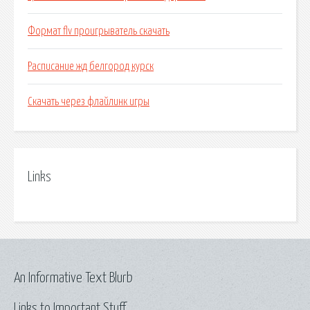
Формат flv проигрыватель скачать
Расписание жд белгород курск
Скачать через флайлинк игры
Links
An Informative Text Blurb
Links to Important Stuff