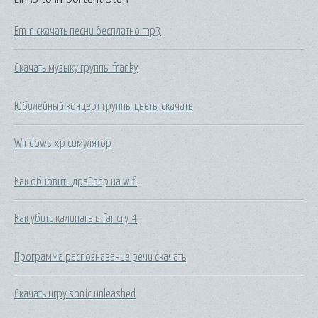
Emin скачать песни бесплатно mp3
Скачать музыку группы franky
Юбилейный концерт группы цветы скачать
Windows xp симулятор
Как обновить драйвер на wifi
Как убить калинага в far cry 4
Программа распознавание речи скачать
Скачать игру sonic unleashed