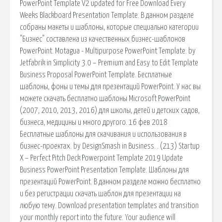
PowerPoint Template V2 updated for Free Download Every
Weeks Blackboard Presentation Template. В данном разделе
собраны макеты и шаблоны, которые специально категории
"Бизнес" составлена из качественных бизнес-шаблонов
PowerPoint. Motagua - Multipurpose PowerPoint Template. by
Jetfabrik in Simplicity 3.0 – Premium and Easy to Edit Template
Business Proposal PowerPoint Template. Бесплатные
шаблоны, фоны и темы для презентаций PowerPoint. У нас вы
можете скачать бесплатно шаблоны Microsoft PowerPoint
(2007, 2010, 2013, 2016) для школы, детей и детских садов,
бизнеса, медицины и много другого. 16 фев 2018
Бесплатные шаблоны для скачивания и использования в
бизнес-проектах. by DesignSmash in Business. . (213) Startup
X – Perfect Pitch Deck Powerpoint Template 2019 Update
Business PowerPoint Presentation Template. Шаблоны для
презентаций PowerPoint. В данном разделе можно бесплатно
и без регистрации скачать шаблон для презентации на
любую тему. Download presentation templates and transition
your monthly report into the future. Your audience will