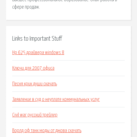
сфере продаж.
Links to Important Stuff
Hp 625 драйвера windows 8
Ключи для 2007 офиса
Песня крик души скачать
Заявление в суд о неуплате коммунальных услуг
Civil war русский трейлер
Ворлд оф танк моды от джова скачать