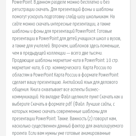
PowerPoint. В данном разделе можно бесплатно и без
регистрации скачать. Для презентаций фоны и шаблоны
помогут ускорить подготовку слайд-шоу школьникам. На
сайте можно скачать интересные презентации, а также
шаблоны и фоны для презентаций PowerPoint. Готовые
презентации в PowerPoint для детей,учащихся школ и вузов,
а также для учителей. Впрочем, шаблонов здесь поменьше,
чем в предыдущей коллекции — всего две тысячи.
Продающие шаблоны маркетинг-кита в PowerPoint. 10 стр.
маркетинг-кита, 6 стр. коммерческого. Карта России по
областям в PowerPoint Карта России в формате PowerPoint
сделает вашу презентацию. Английский язык для делового
общения. Книга охватывает все аспекты бизнес-
коммуникаций. На вкладке Файл щелкните пункт Скачать как и
выберите Скачать в формате pdf. (Файл. Лучшие сайты, с
которых можно скачать современные шаблоны для
презентации PowerPoint. Также. Важность (z) говорит нам,
насколько существеннен данный фактор для анализируемого
проекта. Если вам нужны уже готовые анимированные