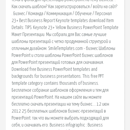
Как скачать шаблон? Как зарегистрироваться / войти на сайт?
. Бизнес / Команда / Коммуникация / Обучение / Персонал
23+ Best Business Report Keynote templates download Item
Details: TIPS: Keynote 23+ Yellow Business PowerPoint Template
Макет Презентации. Мы собрали для Вас самые лучшие
шаблоны презентаций с четко продуманной структурой и
отличным дизайном. SmileTemplates.com - бизнес Шаблоны
PowerPoint и стола шаблоны PowerPoint бизнес шаблонов
для PowerPoint презентаций готовых для скачивания.
Download free Business PowerPoint templates and
backgrounds for business presentations. This free PPT
template category contains thousands of business.
Бесплатное собрание шаблонов оформления и тем для
презентаций PowerPoint. На нашем сайте вы можете
бесплатно скачать презентации на тему бизнес…. 12 июн
2012 25 бесплатных шаблонов бизнес-презентаций в
PowerPoint. так что вы можете выбрать подходящий для
себя, и скачивать его. Business infographic : Business