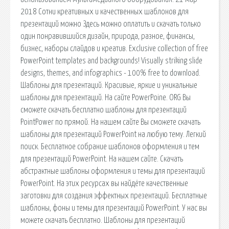
2018 Сотни креативных и качественных шаблонов для
презентаций можно Здесь можно оплатить и скачать только
один понравившийся дизайн, природа, разное, финансы,
бизнес, наборы слайдов и креатив. Exclusive collection of free
PowerPoint templates and backgrounds! Visually striking slide
designs, themes, and infographics - 100% free to download.
Шаблоны для презентаций. Красивые, яркие и уникальные
шаблоны для презентаций. На сайте PowerPoinе. ORG Вы
сможете скачать бесплатно шаблоны для презентаций
PointPower по прямой. На нашем сайте Вы cможете скачать
шаблоны для презентаций PowerPoint на любую тему. Легкий
поиск. Бесплатное собрание шаблонов оформления и тем
для презентаций PowerPoint. На нашем сайте. Скачать
абстрактные шаблоны оформления и темы для презентаций
PowerPoint. На этих ресурсах вы найдёте качественные
заготовки для создания эффектных презентаций. Бесплатные
шаблоны, фоны и темы для презентаций PowerPoint. У нас вы
можете скачать бесплатно. Шаблоны для презентаций