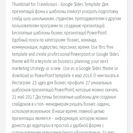
Thumbnail for Travelicious - Google Slides Template. Для
презентаций фоны и шаблоны помогут ускорить подготовку
слайд-шоу школьникам, студентам, преподавателям и другим
пользователям программ по созданию презентаций….
Бесплатные шаблоны бизнес презентаций PowerPoint.
Удобный поиск по категориям: бизнес, команда,
коммуникация, лидерство, персонал, время. Use this free
template and create professional Powerpoint or Google Slides .
theme will fit a keynote on business planning, your next
marketing strategy or a new . Use as a Google Slides theme or
download as PowerPoint template 4 мар 2016 О чем писать в
Инстаграм: 23 идеи для бизнес-профиля. 27 уникальных
шаблонов презентаций PowerPoint, которые можно скачать.
21 май 2017 Доступны бесплатные шаблоны для создания
слайдоков в и топ- менеджерам решать бизнес-задачи,
используя визуальное. В наше время, главной целью
презентации является – информация, которую можно
донести до аудитории в простой и удобной форме с
использованием мультимедийного оборудования. 21 мар