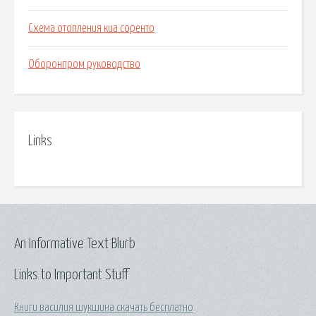
Схема отопления киа соренто
Оборонпром руководство
Links
An Informative Text Blurb
Links to Important Stuff
Книги василия шукшина скачать бесплатно