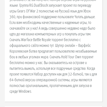
языке. Группа R.G.DualShock запускает проект по переводу
игры Gears Of War 2 полностью на Русский язык для Xbox
360, при финансовой поддержке пользовате Читать дальше.
Если вам необходимы качественные и надежные игры, то
скачивайте их у нас! А ведь совершенно недавно надо было
идти до магазина компьютерных игр и покупать игры там.
Скачать Warface Battle Royale торрент бесплатно с
официального сайта можно тут. Шутер онлайн – Варфейс
Королевская битва предлагает пользователю незабываемые
бои в любых уголках мира. Скачать Hold Your Own торрент
бесплатно можно у нас. Вы оказываетесь на острове и
пытаетесь выжить, используя все подручные средства. Когда
проект появится Набор доступен как для 32-битной, так и для
64-битной версии операционной системы, игры являются
полностью оригинальными, пропатченными для запуска в
среде Windows.