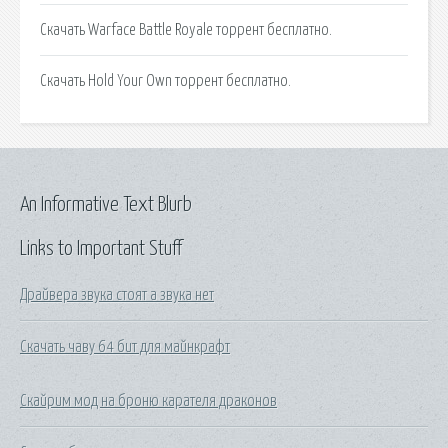
Скачать Warface Battle Royale торрент бесплатно.
Скачать Hold Your Own торрент бесплатно.
An Informative Text Blurb
Links to Important Stuff
Драйвера звука стоят а звука нет
Скачать чаву 64 бит для майнкрафт
Скайрим мод на броню карателя драконов