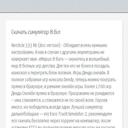
Скачать симулятор 8 бит
Nesticle 333 kb (dos version) - Обладает всеми нужными
настройками. И как в случае с другими эмуляторами не
коверкает звук. «Марио 8 бит» — окунитесь в волшебный
мир 8 битных игр детства. Для тех кто не боялся посадить
кинескоп и перегреть блок питания. Игры Денди онлайн. В
полное собрание игр консоли Dendy, теперь можно поиграть
прямо в браузере, в режиме онлайн игры. Более 1700 игр
Денди Онлайн прямо в браузере. Призраками не рождаются
– ими становятся, и становятся не по своей воле. Героев
много, но победитель всегда один. Лучший симулятор
дальнобойщика — это Euro Truck Simulator 2, рекомендуем
его скачать бесплатно через торрент на компьютер, после
установки ETS2 вы получите полную версию игры на русском