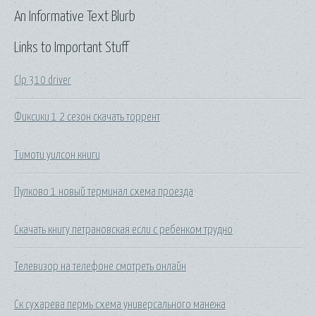
An Informative Text Blurb
Links to Important Stuff
Clp 310 driver
Фиксики 1 2 сезон скачать торрент
Тимоти уилсон книги
Пулково 1 новый терминал схема проезда
Скачать книгу петрановская если с ребенком трудно
Телевизор на телефоне смотреть онлайн
Ск сухарева пермь схема универсального манежа