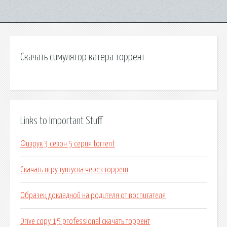
Скачать симулятор катера торрент
Links to Important Stuff
Физрук 3 сезон 5 серия torrent
Скачать игру тунгуска через торрент
Образец докладной на родителя от воспитателя
Drive copy 15 professional скачать торрент