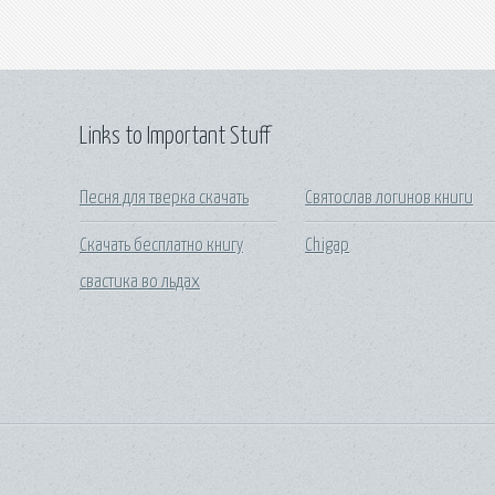
Links to Important Stuff
Песня для тверка скачать
Святослав логинов книги
Скачать бесплатно книгу
Chigap
свастика во льдах