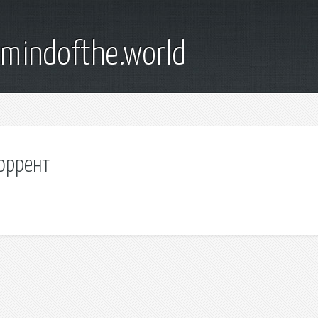
emindofthe.world
оррент