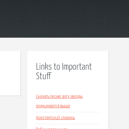
Links to Important
Stuff
Скачать песню алсу звезды
поднимаются выше
Арестантский словарь