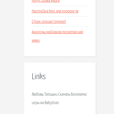
Ребус слова книга
Настройка hms для торрент тв
Страх сериал торрент
Аккорды майданов пролетая над
нами
Links
Любовь Татошки Скачать бесплатно
игры на BabyUser.