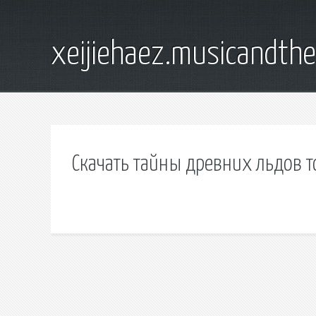
xeijiehaez.musicandth
Скачать тайны древних льдов т