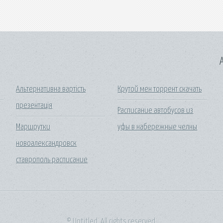
A
Альтернативна вартість
Крутой мен торрент скачать
презентація
Расписание автобусов из
Маршрутки
уфы в набережные челны
новоалександровск
ставрополь расписание
© Untitled. All rights reserved.