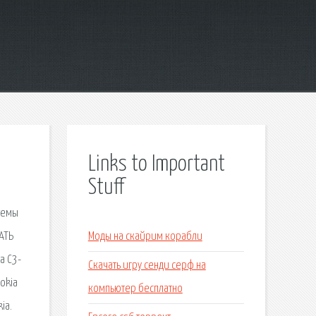
Links to Important
Stuff
 темы
АТЬ
Моды на скайрим корабли
а С3-
Скачать игру сенди серф на
okia
компьютер бесплатно
ia.