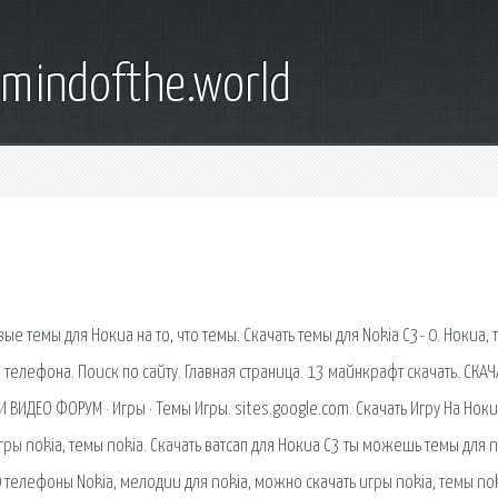
emindofthe.world
ые темы для Нокиа на то, что темы. Скачать темы для Nokia C3- 0. Нокиа,
телефона. Поиск по сайту. Главная страница. 13 майнкрафт скачать. СКАЧ
ИДЕО ФОРУМ · Игры · Темы Игры. sites.google.com. Скачать Игру На Ноки
ры nokia, темы nokia. Скачать ватсап для Нокиа C3 ты можешь темы для n
0 телефоны Nokia, мелодии для nokia, можно скачать игры nokia, темы nok