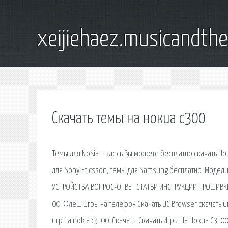
xeijiehaez.musicandth
Скачать темы на нокиа с300
Темы для Nokia – здесь Вы можете бесплатно скачать Нов
для Sony Ericsson, темы для Samsung бесплатно. Модели 
УСТРОЙСТВА ВОПРОС-ОТВЕТ СТАТЬИ ИНСТРУКЦИИ ПРОШИВКИ В
00. Флеш игры на телефон Скачать UС Browser скачать иг
игр на nokia c3-00. Скачать. Скачать Игры На Нокиа С3-0