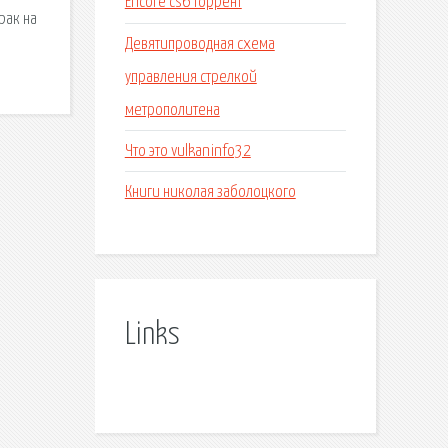
Encore cs6 торрент
рак на
Девятипроводная схема
управления стрелкой
метрополитена
Что это vulkaninfo32
Книги николая заболоцкого
Links