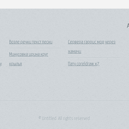
A
Возле речки текст песни
Сервера гаррис мод через
хамачи
Минусовка ирина круг
у
крылья
Патч coreldraw x7
© Untitled. All rights reserved.