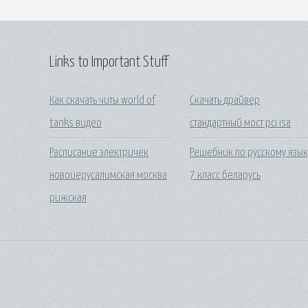
Links to Important Stuff
Как скачать читы world of
Скачать драйвер
tanks видео
стандартный мост pci isa
Расписание электричек
Решебник по русскому язык
новоиерусалимская москва
7 класс беларусь
рижская