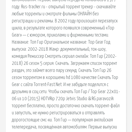
году. Rus-tracker.ru - открытый торрент трекер - скачивайте
любые торренты и смотрите фильмы ОНЛАЙН без
регистрации и рекламы. В 2002 году произошёл перезапуск
цикла, в результате которого появился современный «Top
Gear» — с юмором, приколами и фирменными тестами.
Название: Топ Гир Оригинальное название: Top Gear Год
выпуска: 2002-2018 Жанр: документальный, ток-шоу,
комедия Режиссер Смотреть сериал онлайн: Топ Гир (2002-
2018) 26 сезон 5 серия. Скачать. Загружаем список торрент
раздач, это займет всего пару секунд. Скачать Топ Гир 26
сезон торрентом в хорошеми hd 1080 качестве Скачать Top
Gear с сайта Torrent-Fast.Net. И не забудьте поделится с
друзьями в соц сети. Чтобы скачать Топ Гир / Top Gear 22х01-
06 из 10 (2015) HDTVRip 720p Jetvis Studio & RG.paravozik
торрент бесплатно, просто достаточно скачать торрент-файл
и запустить, не нужно регистрироваться и отправлять
дорогостоящие смс-ки. Топ Гир — популярная английская
телепередача, посвящённая автомобилям. Первые выпуски