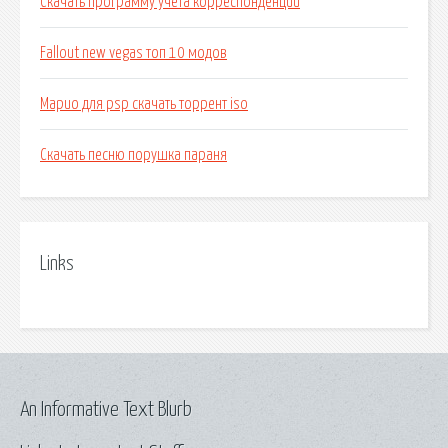
Скачать программу учета корреспонденции
Fallout new vegas топ 10 модов
Марио для psp скачать торрент iso
Скачать песню порушка параня
Links
An Informative Text Blurb