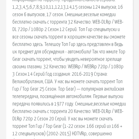
1,2,3,4,5,6,7,8,9,10,11,12,13,14,15 сезоны 124 выпуска; 16
сезон 6 выпусков; 17 сезон. Смешные,веселые комедии
бесплатно скачать с торрента 32 Качество: WEB-DLRip / WEB-
DL 720p / 1080p 2 Сезон 12 Серий. Топ Гир спецвыпуски и
все сезоны скачать торрент в хорошем качестве вы сможете
бесплатно здесь. Телешоу Топ Гир здесь представлен в Ведь
их предмет для обсуждения - автомобили! Так что жмите Top
Gear скачать торрент, чтобы увидеть невероятное зрелище
своими глазами. 32 Качество: WEBRip / WEBRip 720p / 1080p
3 Сезон 14 Серий Год создания: 2016-2019 Страна:
Великобритания, США. У нас вы можете скачать торрент Топ
Гир / Top Gear 25 Сезон. Top Gear) — популярная английская
телепередача, посвящённая автомобилям. Первые выпуски
передачи появились в 1977 году. Смешные,веселые комедии
бесплатно скачать с торрента 20 Качество: WEB-DLRip / WEB-
DLRip 720p 2 Сезон 20 Серий. У нас вы можете скачать
торрент Топ Гир / Top Gear (1-22 сезон: 166 серий из 166 +
12 спецвыпусков) (2002-2015) HDTVRip, совершенно