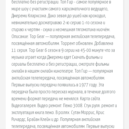
бесплатно без регистрации. Топ Гир - самое популярное в
мире шоу с участием самого харизматичного ведущего,
Джереми Кларксона. Дико зевая до ушей как крокодил,
невнимательно досматриваю 2-ю серию 1-го сезона и
стираю к чертям - скука и несмешная тягомотина ниочём.
Описание: Top Gear — популярная английская телепередача,
посвящённая автомобилям. Торрент обновлен. Добавлена
11 серия. Top Gear 6 сезон в 9 серии на 45-00 минуте что за
музыка играет когда Джереми едет Скачать фильмы и
сериалы бесплатно и без регистрации, смотрите фильмы
онлайн в нашем онлайн кинотеатре. Топ Гир — популярная
английская телепередача, посвящённая автомобилям.
Первые выпуски передачи появились в 1977 году. Эта
передача была просто пересказ журнала, в течение долгого
времени формат передачи не менялся. Карта сайта.
Видеогалерея. Видео ремонт: Пежо 3008. Стук руля. ремонт и
эксплуатация книга.пежо. В ролях: Сутан Моррис, Крис
Ричардс, Брайан Клейн и др. Популярная английская
телепередача, посвящённая автомобилям. Первые выпуски