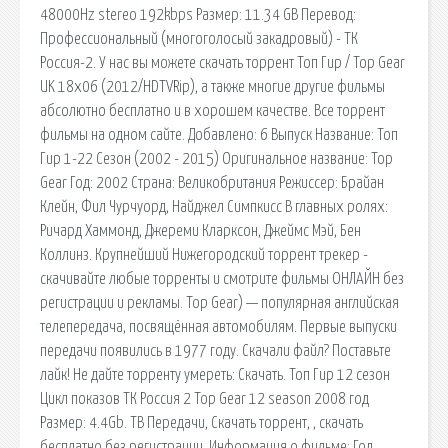
48000Hz stereo 192kbps Размер: 11.34 GB Перевод:
Профессиональный (многоголосый закадровый) - ТК
Россия-2. У нас вы можете скачать торрент Топ Гир / Top Gear
UK 18x06 (2012/HDTVRip), а также многие другие фильмы
абсолютно бесплатно и в хорошем качестве. Все торрент
фильмы на одном сайте. Добавлено: 6 Выпуск Название: Топ
Гир 1-22 Сезон (2002 - 2015) Оригинальное название: Top
Gear Год: 2002 Страна: Великобритания Режиссер: Брайан
Клейн, Фил Чурчуорд, Найджел Симпкисс В главных ролях:
Ричард Хаммонд, Джереми Кларксон, Джеймс Мэй, Бен
Коллинз. Крупнейший Нижегородский торрент трекер -
скачивайте любые торренты и смотрите фильмы ОНЛАЙН без
регистрации и рекламы. Top Gear) — популярная английская
телепередача, посвящённая автомобилям. Первые выпуски
передачи появились в 1977 году. Скачали файл? Поставьте
лайк! Не дайте торренту умереть: Скачать. Топ Гир 12 сезон
Цикл показов ТК Россия 2 Top Gear 12 season 2008 год
Размер: 4.4Gb. ТВ Передачи, Скачать торрент, , скачать
бесплатно без регистрации. Информация о фильме: Год