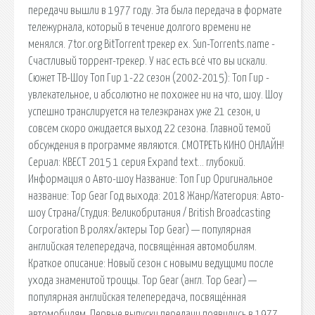
передачи вышли в 1977 году. Эта была передача в формате
тележурнала, который в течение долгого времени не
менялся. 7tor.org BitTorrent трекер ex. Sun-Torrents.name -
Счастливый торрент-трекер. У нас есть всё что вы искали.
Сюжет ТВ-Шоу Топ Гир 1-22 сезон (2002-2015): Топ Гир -
увлекательное, и абсолютно не похожее ни на что, шоу. Шоу
успешно транслируется на телеэкранах уже 21 сезон, и
совсем скоро ожидается выход 22 сезона. Главной темой
обсуждения в программе являются. СМОТРЕТЬ КИНО ОНЛАЙН!
Сериал: КВЕСТ 2015 1 серия Expand text… глубокий.
Информация о Авто-шоу Название: Топ Гир Оригинальное
название: Top Gear Год выхода: 2018 Жанр/Категория: Авто-
шоу Страна/Студия: Великобритания / British Broadcasting
Corporation В ролях/актеры Top Gear) — популярная
английская телепередача, посвящённая автомобилям.
Краткое описание: Новый сезон с новыми ведущими после
ухода знаменитой троицы. Top Gear (англ. Top Gear) —
популярная английская телепередача, посвящённая
автомобилям. Первые выпуски передачи появились в 1977