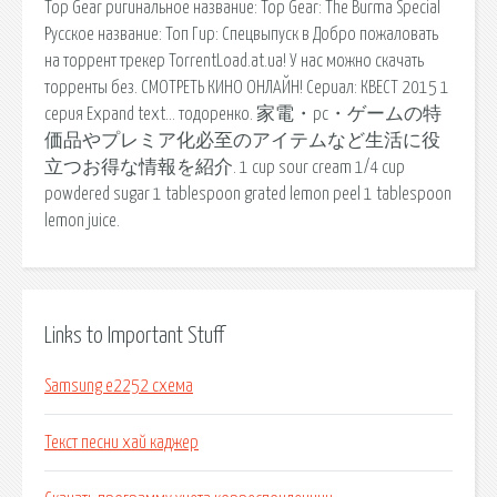
Top Gear ригинальное название: Top Gear: The Burma Special
Русское название: Топ Гир: Спецвыпуск в Добро пожаловать
на торрент трекер TorrentLoad.at.ua! У нас можно скачать
торренты без. СМОТРЕТЬ КИНО ОНЛАЙН! Сериал: КВЕСТ 2015 1
серия Expand text… тодоренко. 家電・pc・ゲームの特
価品やプレミア化必至のアイテムなど生活に役
立つお得な情報を紹介. 1 cup sour cream 1/4 cup
powdered sugar 1 tablespoon grated lemon peel 1 tablespoon
lemon juice.
Links to Important Stuff
Samsung e2252 схема
Текст песни хай каджер