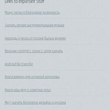
Links to Important Stuff
Минус песни я благодарю за верность
Скачать легкая инструментальная музыка
Аккорды к песни от героев былых времен
Величне століття 1 сезон 1 серія скачать
Android file transfer
Книга вампир для истинной королевы
Книга наш друг и советчик тезис
Mp3 скачать бесплатно дельфин и русалка