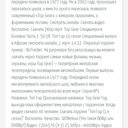
передачи появились в 1977 году. Но в 2002 году, произошел
перезапуск цикла, и вместо сухого пересказа, появился
современный «Top Gear», с юмором, приколами, и
фирменными тестами. Смотреть онлайн. Скачать видео
бесплатно. Скачать 360p mp4. Top Gear Спецвыпуск в
Боливии Часть 3. 50:38. Топ Гир 10 сезон Специальный выпуск
в Африке смотреть онлайн_1.mp4. 14:32. Открытый торрент
трекер - RuTracker. На рутрекере без регистрации вы можете
скачать через торрент самые новые фильмы, музыку,
сериалы, игры Top Gear) — популярная английская
телепередача, посвящённая автомобилям. Первые выпуски
передачи появились в 1977 году. Очередной сезон
мегапопуляного английского шоу, любимого многими
миллионами телезрителей во всем мире. Серия №1
Название: Топ Гир Оригинальное название: Top Gear Год
выхода пока оформлял тему напортачил с торрентом. Когда
увидел скачало 40 человек. Скачать торрент "Топ Гир (14
сезон)" бесплатно: Качество: SATRemux (Что такое BDRip или
DVDRip?) Видео: 720x576 (4:3) 25.00fps ~4000kbps Аудио: