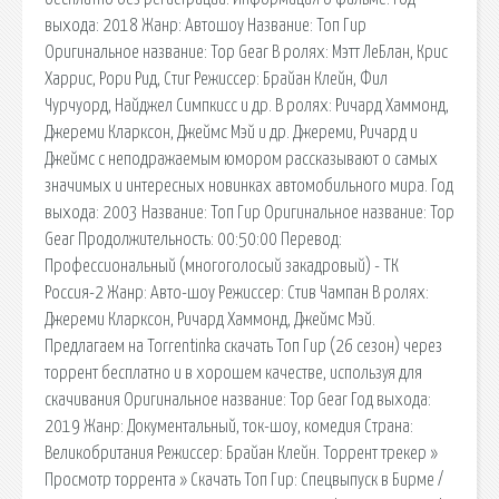
выхода: 2018 Жанр: Автошоу Название: Топ Гир
Оригинальное название: Top Gear В ролях: Мэтт ЛеБлан, Крис
Харрис, Рори Рид, Стиг Режиссер: Брайан Клейн, Фил
Чурчуорд, Найджел Симпкисс и др. В ролях: Ричард Хаммонд,
Джереми Кларксон, Джеймс Мэй и др. Джереми, Ричард и
Джеймс с неподражаемым юмором рассказывают о самых
значимых и интересных новинках автомобильного мира. Год
выхода: 2003 Название: Топ Гир Оригинальное название: Top
Gear Продолжительность: 00:50:00 Перевод:
Профессиональный (многоголосый закадровый) - ТК
Россия-2 Жанр: Авто-шоу Режиссер: Стив Чампан В ролях:
Джереми Кларксон, Ричард Хаммонд, Джеймс Мэй.
Предлагаем на Torrentinka скачать Топ Гир (26 сезон) через
торрент бесплатно и в хорошем качестве, используя для
скачивания Оригинальное название: Top Gear Год выхода:
2019 Жанр: Документальный, ток-шоу, комедия Страна:
Великобритания Режиссер: Брайан Клейн. Торрент трекер »
Просмотр торрента » Скачать Топ Гир: Спецвыпуск в Бирме /