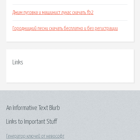
Джим пуговка и машинист лукас скачать fb2
Городницкий песни скачать бесплатно и без регистрации
Links
An Informative Text Blurb
Links to Important Stuff
Генератор ключей от невософт