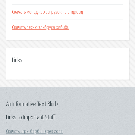
Скачать менеджер загрузок на андроид
Скачать песню эльбруса хабиби
Links
An Informative Text Blurb
Links to Important Stuff
Скачать игры барби через zona