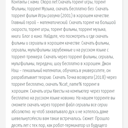
Контакты с нами. Ckopo.net Скачать торент игры, торент
Фильмы, торрент Музыка, скачать бесплатно без. Скачать
торрент фильм Игры разума (2001) в хорошем качестве.
Главный герой – математический. Скачать торент на большой
скорости, торент игры, торент фильмы, торрент музыка,
книги. Блог о кино. Найдите, что посмотреть и где скачать
фильмы и сериалы в хорошем качестве. Скачать фильмы,
сериалы, мультфильмы зарубежные и на русском языке с
торрент-треккера. Скачать через торрент фильмы, сериалы,
мультфильмы, передачи, шоу бесплатно в хорошем. Джон
Нэш – гениальный математик, обучаясь в университете, он
разрабатывает теорию. Скачать Точка возврата (2018) через
торрент бесплатно, скачать %cat_name% торрент в
хорошем. Скачать игры Квесты на компьютер через торрент
бесплатно на русском языке новинки. На нашем торренте вы
сможете скачать через торрент файл сериалы все серии
абсолютно. ну чтоб захватывало дух и не хотелось даже
шевельнутся!если вам такие встречались. Сюжет. Прошло
десять лет с тех пор, как робот-терминатор из будущего