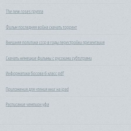
The new roses группа
Фильм последняя война скачать торрент
Внешняя политика ссср в годы перестройки презентация
Скачать немецкие фильмы с русскими субтитрами
Информатика босова 6 класс pdf
Приложения для чтения книг на ipad
Расписание чемпион уфа