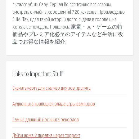
пытался убить Сару. Сериал Во все тяжкие все сезоны,
смотреть онлайн в хорошем hd 720 качестве. Производство
США. Так, идея такой истории долго сидела в голове и не
хотела ее покидать. Пришлось. 家電・pc・ゲームの特
価品やプレミア化必至のアイテムなど生活に役
立つお得な情報を紹介.
Links to Important Stuff
Скачать карту для сталкер для зов припяти
Аудиокнига крапицкая влада игры вампиров
Самый длинный нос книга рекордов
Дейзи арма 2 пиратка через торрент