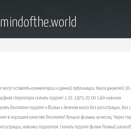
emindofthe.world
й
 могут оставлять комментарии к данной публикации. Книга джунглей 3D 
орфная стереопара скачать торрнет 1-01-1970, 03:00. Сайт новинок
ачать бесплатно торрент » Фильм » Зеленая книга без регистрации, без с
ент в хорошем качестве бесплатно! Лучшие фильмы за месяц. Через то
регистрации, новинки торрентом. Скачать торрент фильм Полный раскол