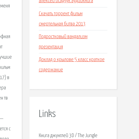
алексей осадчук аудиокнига
 меня
Скачать торрент фильм
смертельная битва 2013
Подростковый вандализм
орфная
презентация
нт
Лучшие
Доклад о крылове 5 класс краткое
 фильм
содержание
17) в
ера
н тв
Links
 —
ется с
Книга джунглей 3D / The Jungle