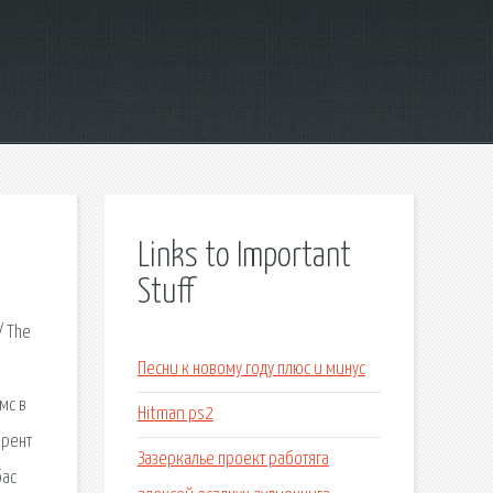
Links to Important
Stuff
/ The
Песни к новому году плюс и минус
мс в
Hitman ps2
ррент
Зазеркалье проект работяга
бас