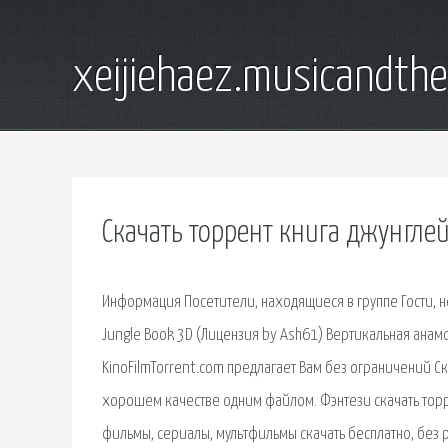
xeijiehaez.musicandth
Скачать торрент книга джунгле
Информация Посетители, находящиеся в группе Гости, не
Jungle Book 3D (Лицензия by Ash61) Вертикальная анам
KinoFilmTorrent.com предлагает Вам без ограничений Ск
хорошем качестве одним файлом. Фэнтези скачать торр
фильмы, сериалы, мультфильмы скачать бесплатно, без 