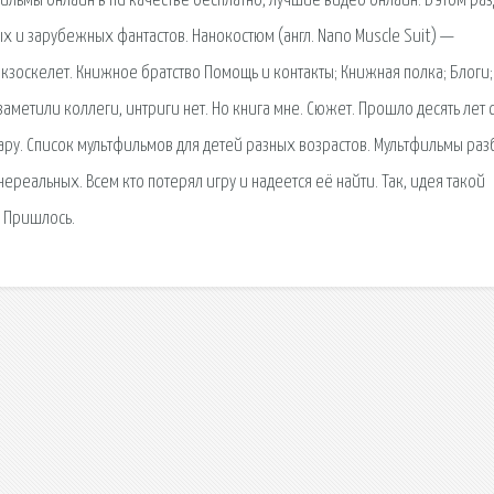
фильмы онлайн в hd качестве бесплатно, лучшие видео онлайн. В этом ра
 и зарубежных фантастов. Нанокостюм (англ. Nano Muscle Suit) —
оскелет. Книжное братство Помощь и контакты; Книжная полка; Блоги;
метили коллеги, интриги нет. Но книга мне. Сюжет. Прошло десять лет с
Сару. Список мультфильмов для детей разных возрастов. Мультфильмы раз
ереальных. Всем кто потерял игру и надеется её найти. Так, идея такой
. Пришлось.