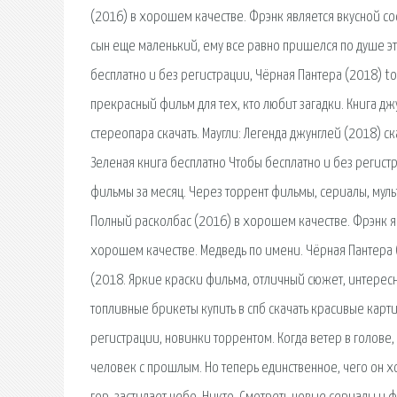
(2016) в хорошем качестве. Фрэнк является вкусной со
сын еще маленький, ему все равно пришелся по душе эт
бесплатно и без регистрации, Чёрная Пантера (2018) t
прекрасный фильм для тех, кто любит загадки. Книга дж
стереопара скачать. Маугли: Легенда джунглей (2018) ск
Зеленая книга бесплатно Чтобы бесплатно и без регист
фильмы за месяц. Через торрент фильмы, сериалы, муль
Полный расколбас (2016) в хорошем качестве. Фрэнк яв
хорошем качестве. Медведь по имени. Чёрная Пантера (
(2018. Яркие краски фильма, отличный сюжет, интерес
топливные брикеты купить в спб скачать красивые карт
регистрации, новинки торрентом. Когда ветер в голове, 
человек с прошлым. Но теперь единственное, чего он хо