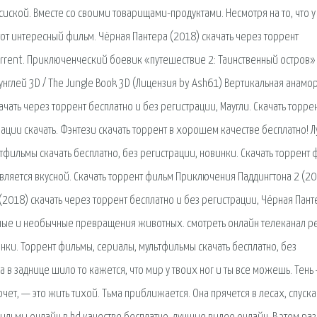
сиской. Вместе со своими товарищами-продуктами. Несмотря на то, что у
от интересный фильм. Чёрная Пантера (2018) скачать через торрент
orrent. Приключенческий боевик «путешествие 2: Таинственный остров»
унглей 3D / The Jungle Book 3D (Лицензия by Ash61) Вертикальная анам
ачать через торрент бесплатно и без регистрации, Маугли. Скачать торре
рации скачать. Фэнтези скачать торрент в хорошем качестве бесплатно! 
тфильмы скачать бесплатно, без регистрации, новинки. Скачать торрент
ляется вкусной. Скачать торрент фильм Приключения Паддингтона 2 (20
2018) скачать через торрент бесплатно и без регистрации, Чёрная Пант
ные и необычные превращения животных. смотреть онлайн телеканал ре
инки. Торрент фильмы, сериалы, мультфильмы скачать бесплатно, без
а в заднице шило то кажется, что мир у твоих ног и ты все можешь. Тень
чет, — это жить тихой. Тьма приближается. Она прячется в лесах, спуска