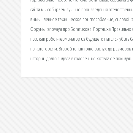
гор, застилает небо. Никто. Смотреть новые сериалы и 
сайта мы собираем лучшие произведения отечественных
вымышленное техническое приспособление, силовой экз
Форумы. snovaya про Богатикова: Портниха Правильно за
пор, как робот-терминатор из будущего пытался убить 
по категориям. Второй топик тоже распух до размеров н
истории долго сидела в голове и не хотела ее покидать