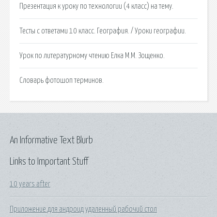
Презентация к уроку по технологии (4 класс) на тему.
Тесты с ответами 10 класс. География. / Уроки географии.
Урок по литературному чтению Елка М.М. Зощенко.
Словарь фотошоп терминов.
An Informative Text Blurb
Links to Important Stuff
10 years after
Приложение для андроид удаленный рабочий стол