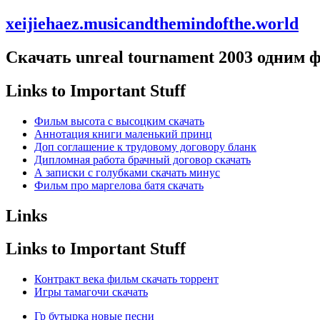
xeijiehaez.musicandthemindofthe.world
Скачать unreal tournament 2003 одним 
Links to Important Stuff
Фильм высота с высоцким скачать
Аннотация книги маленький принц
Доп соглашение к трудовому договору бланк
Дипломная работа брачный договор скачать
А записки с голубками скачать минус
Фильм про маргелова батя скачать
Links
Links to Important Stuff
Контракт века фильм скачать торрент
Игры тамагочи скачать
Гр бутырка новые песни