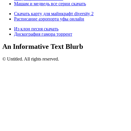
Машам и медведь все серии скачать
Скачать карту для майнкрафт diversity 2
Расписание аэропорта уфы онлайн
Из клон песня скачать
Дискография гамора торрент
An Informative Text Blurb
© Untitled. All rights reserved.