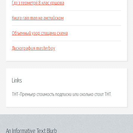
Гдз з геометрії 8 клас єршова
Книга rain man на английском
Объемный узор спицами схема
Дискография masterboy
Links
ТНТ-Премьер стоимость подписки или сколько стоит ТНТ.
An Informative Text Blurb