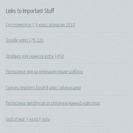
Links to Important Stuff
Гдз геометрия 7 9 класс атанасян 2010
Doodle jump 176 220
Драйвер для сканера astra 3450
Расписание дня на немецком языке шаблон
Скачать teachers book 8 класс афанасьева
Расписание автобусов из сергача в нижний новгород
God of war 3 на ps3 читы