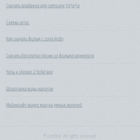
Скачать драйвера для samsung 305e5a
Схемы игпзс
Как скачать фильм с zona mobi
Скачать бесплатно песню из фильма кармелита
Читы к shogun 2 total war
Шпаргалка виды налогов
Майнкрафт видео мод на умных жителей
© Untitled. All rights reserved.