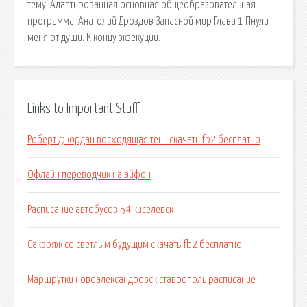
тему: Адаптированная основная общеобразовательная
программа. Анатолий Дроздов Запасной мир Глава 1 Пнули
меня от души. К концу экзекуции.
Links to Important Stuff
Роберт джордан восходящая тень скачать fb2 бесплатно
Офлайн переводчик на айфон
Расписание автобусов 54 киселевск
Саквояж со светлым будущим скачать fb2 бесплатно
Маршрутки новоалександровск ставрополь расписание