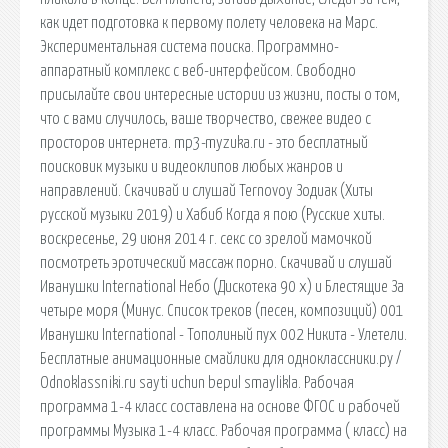
как идет подготовка к первому полету человека на Марс.
Экспериментальная система поиска. Программно-
аппаратный комплекс с веб-интерфейсом. Свободно
присылайте свои интересные истории из жизни, посты о том,
что с вами случилось, ваше творчество, свежее видео с
просторов интернета. mp3-myzuka.ru - это бесплатный
поисковик музыки и видеоклипов любых жанров и
направлений. Скачивай и слушай Ternovoy Зодиак (Хиты
русской музыки 2019) и Хабиб Когда я пою (Русские хиты.
воскресенье, 29 июня 2014 г. секс со зрелой мамочкой
посмотреть эротический массаж порно. Скачивай и слушай
Иванушки International Небо (Дискотека 90 х) и Блестящие За
четыре моря (Минус. Список треков (песен, композиций) 001
Иванушки International - Тополиный пух 002 Никита - Улетели.
Бесплатные анимационные смайлики для одноклассники.ру /
Odnoklassniki.ru sayti uchun bepul smaylikla. Рабочая
программа 1-4 класс составлена на основе ФГОС и рабочей
программы Музыка 1-4 класс. Рабочая программа ( класс) на