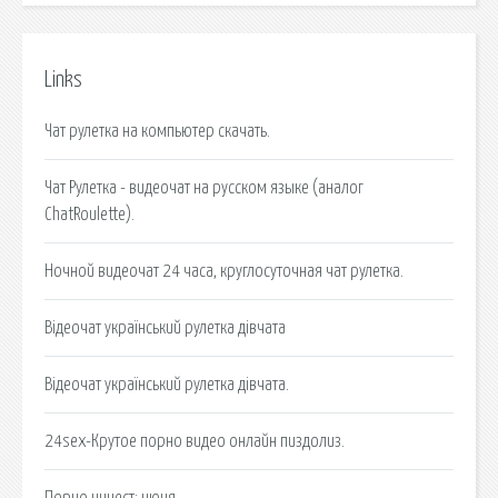
Links
Чат рулетка на компьютер скачать.
Чат Рулетка - видеочат на русском языке (аналог
ChatRoulette).
Ночной видеочат 24 часа, круглосуточная чат рулетка.
Відеочат український рулетка дівчата
Відеочат український рулетка дівчата.
24sex-Крутое порно видео онлайн пиздолиз.
Порно инцест: июня