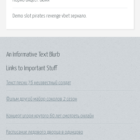
Demo slot pirates revenge vbet зеркало.
An Informative Text Blurb
Links to Important Stuff
Текст песни 7б неизвестный солдат
Фильм другой майор соколов 2 сезон
Концерт игоря крутого 60 лет смотреть онлайн
Расписание ледового дворца в одинцово