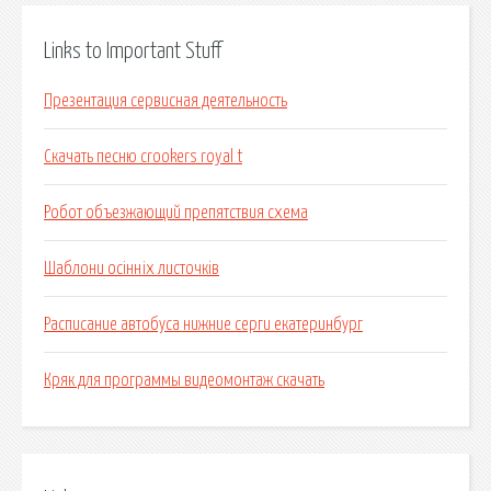
Links to Important Stuff
Презентация сервисная деятельность
Скачать песню crookers royal t
Робот объезжающий препятствия схема
Шаблони осінніх листочків
Расписание автобуса нижние серги екатеринбург
Кряк для программы видеомонтаж скачать