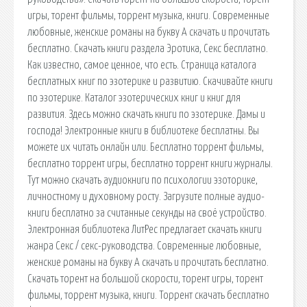
игры, торент фильмы, торрент музыка, книги. Современные
любовные, женские романы на букву А скачать и прочитать
бесплатно. Скачать книги раздела Эротика, Секс бесплатно.
Как известно, самое ценное, что есть. Страница каталога
бесплатных книг по эзотерике и развитию. Скачивайте книги
по эзотерике. Каталог эзотерических книг и книг для
развития. Здесь можно скачать книги по эзотерике. Дамы и
господа! Электронные книги в библиотеке бесплатны. Вы
можете их читать онлайн или. Бесплатно торрент фильмы,
бесплатно торрент игры, бесплатно торрент книги журналы.
Тут можно скачать аудиокниги по психологии эзоторике,
личностному и духовному росту. Загрузите полные аудио-
книги бесплатно за считанные секунды на своё устройство.
Электронная библиотека ЛитРес предлагает скачать книги
жанра Секс / секс-руководства. Современные любовные,
женские романы на букву А скачать и прочитать бесплатно.
Скачать торент на большой скорости, торент игры, торент
фильмы, торрент музыка, книги. Торрент скачать бесплатно