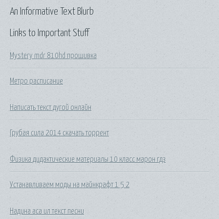
An Informative Text Blurb
Links to Important Stuff
Mystery mdr 810hd прошивка
Метро расписание
Написать текст дугой онлайн
Грубая сила 2014 скачать торрент
Физика дидактические материалы 10 класс марон гдз
Устанавливаем моды на майнкрафт 1 5 2
Надина аса ил текст песни