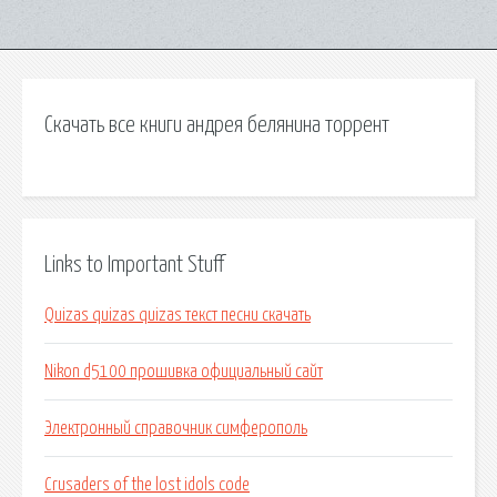
Скачать все книги андрея белянина торрент
Links to Important Stuff
Quizas quizas quizas текст песни скачать
Nikon d5100 прошивка официальный сайт
Электронный справочник симферополь
Crusaders of the lost idols code