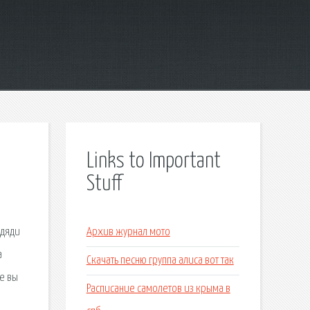
Links to Important
Stuff
 дяди
Архив журнал мото
а
Скачать песню группа алиса вот так
це вы
Расписание самолетов из крыма в
,