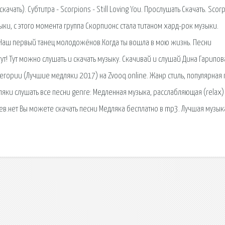
ачать). Субтитра - Scorpions - Still Loving You. Прослушать Скачать. Scorp
ки, с этого момента группа Скорпионс стала титаном хард-рок музыки.
я.Наш первый танец молодожёнов.Когда ты вошла в мою жизнь. Песни
ут! Тут можно слушать и скачать музыку. Скачивай и слушай Дина Гарипов
легории (Лучшие медляки 2017) на Zvooq.online. Жанр стиль, популярная
яки слушать все песни genre: Медленная музыка, расслабляющая (relax) 
ев.нет Вы можете скачать песни Медляка бесплатно в mp3. Лучшая музык