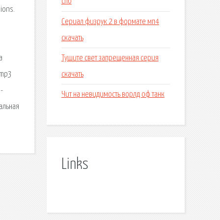
спб
ions.
Сериал физрук 2 в формате мп4
скачать
Тушите свет запрещенная серия
а
скачать
 mp3
-
Чит на невидимость ворлд оф танк
альная
Links