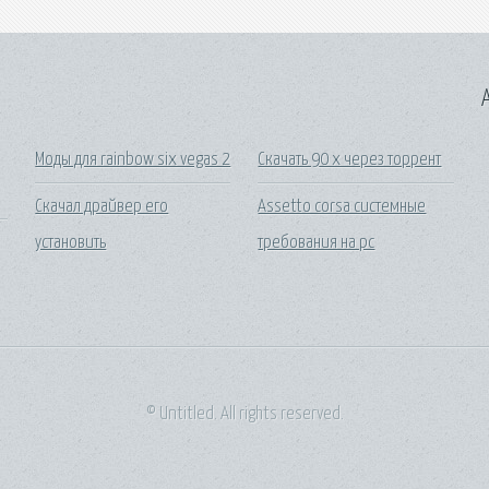
A
Моды для rainbow six vegas 2
Скачать 90 х через торрент
Скачал драйвер его
Assetto corsa системные
установить
требования на pc
© Untitled. All rights reserved.