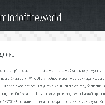
emindofthe.world
едляки
скачать mp3 бесплатно на music.я.ws music.я.ws Скачать новую музыку -
есни. Скорпионс - Wind Of Change(ностальгия по детству когда у своего
ция о Scorpions: все песни слушать онлайн или скачать mp3 бесплатно н
шать мп3 онлайн бесплатно Новые и популярные mp3 песни. На этой страни
е №3781434 и слушать ее медляки скорпионс - , слушать музыку онлайн