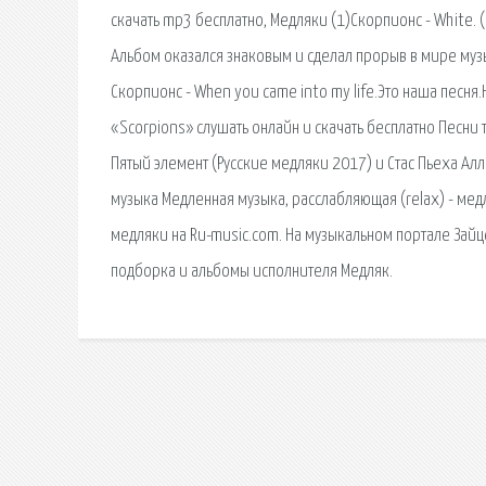
скачать mp3 бесплатно, Медляки (1)Скорпионс - White. (ск
Альбом оказался знаковым и сделал прорыв в мире музы
Скорпионс - When you came into my life.Это наша песн
«Scorpions» слушать онлайн и скачать бесплатно Песни т
Пятый элемент (Русские медляки 2017) и Стас Пьеха Ал
музыка Медленная музыка, расслабляющая (relax) - медл
медляки на Ru-music.com. На музыкальном портале Зайц
подборка и альбомы исполнителя Медляк.