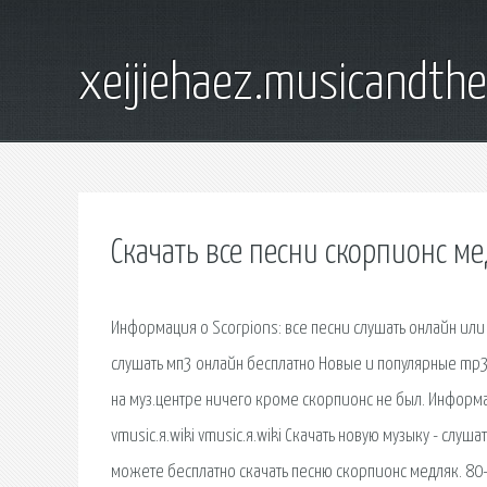
xeijiehaez.musicandth
Скачать все песни скорпионс м
Информация о Scorpions: все песни слушать онлайн или 
слушать мп3 онлайн бесплатно Новые и популярные mp3 п
на муз.центре ничего кроме скорпионс не был. Информа
vmusic.я.wiki vmusic.я.wiki Скачать новую музыку - слу
можете бесплатно скачать песню скорпионс медляк. 80-