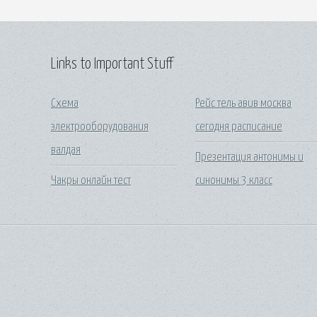
Links to Important Stuff
Схема
Рейс тель авив москва
электрооборудования
сегодня расписание
валдая
Презентация антонимы и
Чакры онлайн тест
синонимы 3 класс