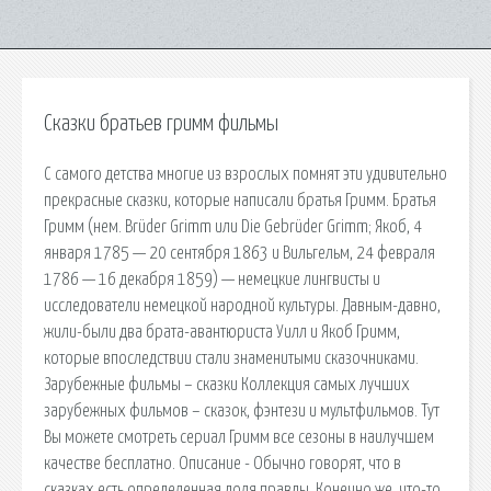
Сказки братьев гримм фильмы
С самого детства многие из взрослых помнят эти удивительно
прекрасные сказки, которые написали братья Гримм. Братья
Гримм (нем. Brüder Grimm или Die Gebrüder Grimm; Якоб, 4
января 1785 — 20 сентября 1863 и Вильгельм, 24 февраля
1786 — 16 декабря 1859) — немецкие лингвисты и
исследователи немецкой народной культуры. Давным-давно,
жили-были два брата-авантюриста Уилл и Якоб Гримм,
которые впоследствии стали знаменитыми сказочниками.
Зарубежные фильмы – сказки Коллекция самых лучших
зарубежных фильмов – сказок, фэнтези и мультфильмов. Тут
Вы можете смотреть сериал Гримм все сезоны в наилучшем
качестве бесплатно. Описание - Обычно говорят, что в
сказках есть определенная доля правды. Конечно же, что-то.