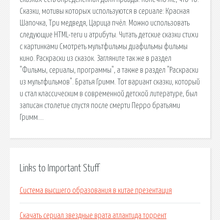
Сказки, мотивы которых используются в сериале: Красная
Шапочка, Три медведя, Царица пчёл. Можно использовать
следующие HTML-теги и атрибуты. Читать детские сказки стихи
с картинками Смотреть мультфильмы диафильмы фильмы
кино. Раскраски из сказок. Загляните так же в раздел
"Фильмы, сериалы, программы", а также в раздел "Раскраски
из мультфильмов". Братья Гримм. Тот вариант сказки, который
и стал классическим в современной детской литературе, был
записан столетие спустя после смерти Перро братьями
Гримм….
Links to Important Stuff
Система высшего образования в китае презентация
Скачать сериал звездные врата атлантида торрент