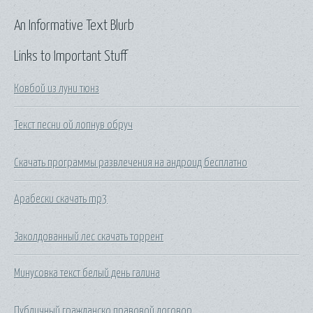
An Informative Text Blurb
Links to Important Stuff
Ковбой из луни тюнз
Текст песни ой лопнув обруч
Скачать программы развлечения на андроид бесплатно
Арабески скачать mp3
Заколдованный лес скачать торрент
Минусовка текст белый день галина
Публичный гражданско правовой договор