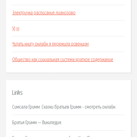
Электричка расписание лианозово
Vj yj
Читать книгу онлайн я пережила освенцим
Общество как социальная система краткое содержание
Links
Симсала Гримм: Сказки братьев Гримм - смотреть онлайн.
Братья Гримм — Википедия.