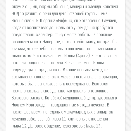
окружающими, формы общения, манеры и одежда. Конспект
НОД по развитию речи для детей старшей группы. Тема:
Чтение сказки Б. Шергина «Рифмы», стихотворения. Случаев,
когда от воспитателя дошкольного учреждения требуется
предоставить характеристику с места работы на практике
возникает много. Наверное, сложно найти маму, которая бы
сказала, что ее ребенок вольно или невольно не занимался
онанизмом. Что означает имя Ирина (Арина): Энергия слова
простая, радостная и светлая. Значение имени Ирина -
надежда, ум и порядочность. В конце описана методика
составления списка, а также указаны источники информации,
которые были использованы в исследовании. Виктория
позже описывала своё детство как довольно тоскливое
Викторию растили. Китайский медицинский центр здоровья в
Нижнем Новгороде — традиционные методы лечения. В
настоящее время нет единых международных стандартов
лечения заболеваний. Глава 11. cлужебные отношения ;
Глава 12. Деловое общение, переговоры ; Глава 13.