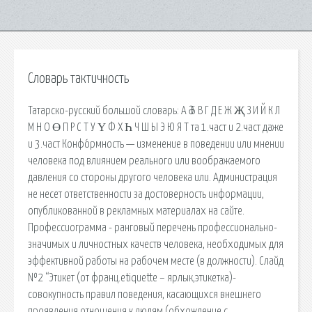
Словарь тактичность
Татарско-русский большой словарь: А Ә Б В Г Д Е Ж Җ З И Й К Л
М Н О Ө П Р С Т У Ү Ф Х Һ Ч Ш Ы Э Ю Я Т та 1.част и 2.част даже
и 3.част Конфо́рмность — изменение в поведении или мнении
человека под влиянием реального или воображаемого
давления со стороны другого человека или. Администрация
не несет ответственности за достоверность информации,
опубликованной в рекламных материалах на сайте.
Профессиограмма - ранговый перечень профессионально-
значимых и личностных качеств человека, необходимых для
эффективной работы на рабочем месте (в должности). Слайд
№2 “Этикет (от франц.etiquette – ярлык,этикетка)-
совокупность правил поведения, касающихся внешнего
проявления отношения к людям (обхождение с