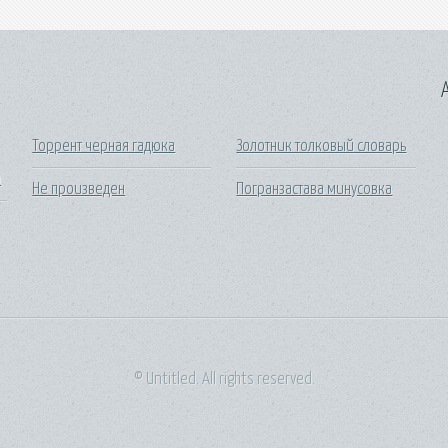
A
Торрент черная гадюка
Золотник толковый словарь
а
Не произведен
Погранзастава минусовка
© Untitled. All rights reserved.