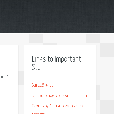
Links to Important
Stuff
рецкий
м
Всн 116 93 pdf
Конович аскольд аркадьевич книги
Скачать футбол на пк 2013 через