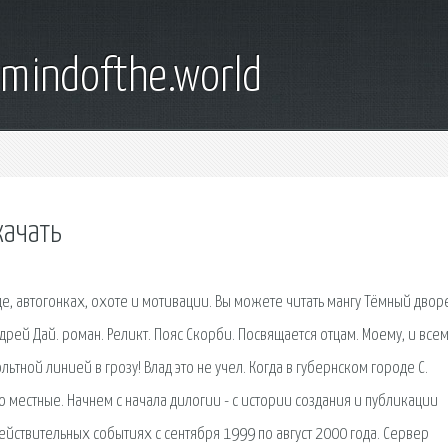
emindofthe.world
качать
де, автогонках, охоте и мотивации. Вы можете читать мангу Тёмный дво
ндрей Дай. роман. Реликт. Пояс Скорби. Посвящается отцам. Моему, и все
ьтной линией в грозу! Влад это не учел. Когда в губернском городе С.
 местные. Начнем с начала дилогии - с истории создания и публикации
действительных событиях с сентября 1999 по август 2000 года. Сервер