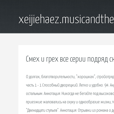
xeijiehaez.musicandth
Смех и грех все серии подряд с
О долгах, благотворительности, "хорошках", стройотря
часть 1 - 1 Способный дворецкий. Легко и удобно. 94. А
остальным. Аннотация: Никогда не бегайте под высоковол
приезжие жаловались на скуку и однообразие жизни, то
"Двенадцати стульев". Аннотация: Отрывки из романа о 