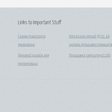
Links to Important Stuff
Схема транспорта
Impression impad 9701 16
ульяновска
скачать прошивка планшет
Деловой дизайн для
Прошивка samsung e2100
презентации