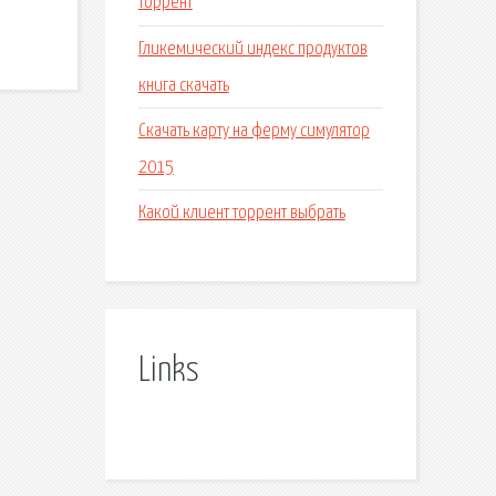
торрент
Гликемический индекс продуктов
книга скачать
Скачать карту на ферму симулятор
2015
Какой клиент торрент выбрать
Links