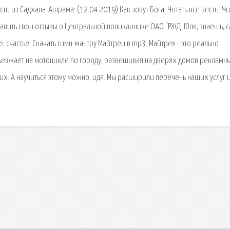
ти из Садхана-Ашрама: (12.04.2019) Как зовут Бога; Читать все вести. Ч
тавить свои отзывы о Центральной поликлинике ОАО "РЖД. Юля, знаешь, 
, счастье. Скачать гимн-мантру Майтреи в mp3. Майтрея - это реально
зъезжает на мотоцикле по городу, развешивая на дверях домов рекламн
угих. А научиться этому можно, идя. Мы расширили перечень наших услуг 