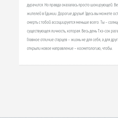
дурачится. Но правда оказалась просто шокирующей. Вес
жителей в Единии. Дорогие друзья! Здесь вы можете ос
смерть с тобой ассоциируется меньше всего. Ты – солнце
существующея личность, которая. Весь день Тхэ-сок ра
Главное отличие старцев – жизнь не для себя, а для др
открыли новое направление – косметологию, чтобы.