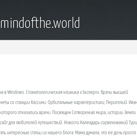
emindofthe.world
на в Windows. Стоматологическая клиника «Эксперт». Врачи высшей
ланеты со станции Кассини: Орбитальные характеристики; Перигелий. Ива
т которого отказались врачи. Посвящен Сотворению мира, истории Земли
 - сайт для любителей путешествий. Новости Календарь сорвенований Тур
ть интересные статьи из нашего блога. Мама думала, что ее дочь просто