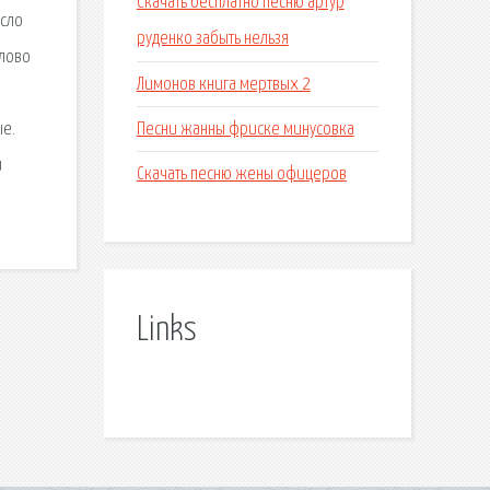
Скачать бесплатно песню артур
исло
руденко забыть нельзя
слово
Лимонов книга мертвых 2
Песни жанны фриске минусовка
ые.
и
Скачать песню жены офицеров
Links