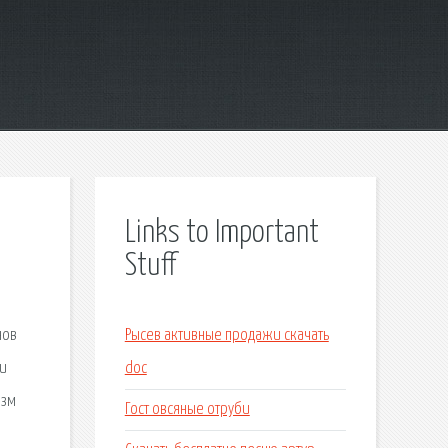
Links to Important
Stuff
нов
Рысев активные продажи скачать
 и
doc
изм
Гост овсяные отруби