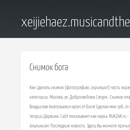
xeijiehaez.musicandth
Снимок бога
Как сделать снимок (фотографию, скриншот) части экра
категории. Москва, ул. Добролюбова Сатурн ; Снимок п
Владислав Анатольевич врач от Бога! Сделал мне зуб, о
теории Дарвина. Сайт показывает как наука. RUKZAK.ru
Альпинизм. Последние новости. Здесь Вы можете прочита