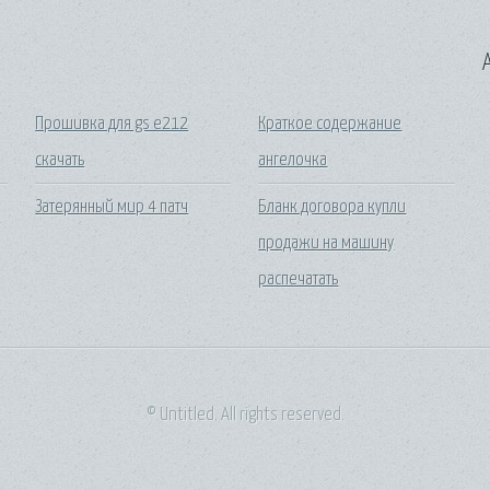
A
Прошивка для gs e212
Краткое содержание
скачать
ангелочка
Затерянный мир 4 патч
Бланк договора купли
продажи на машину
распечатать
© Untitled. All rights reserved.