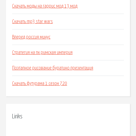
Скачать моды на гаррис мод 13 мод
Скачать mp3 star wars
Вперед россия минус
Стратегия на пк римская империя
Поэтапное рисование буратино презентация
Скачать футурама 1 сезон 720
Links