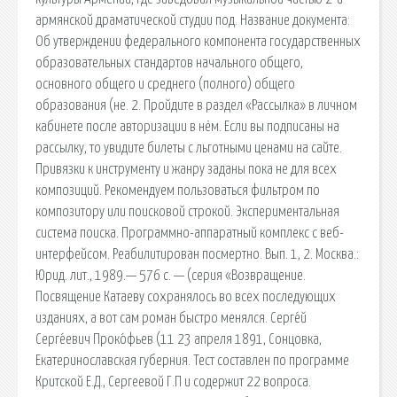
армянской драматической студии под. Название документа:
Об утверждении федерального компонента государственных
образовательных стандартов начального общего,
основного общего и среднего (полного) общего
образования (не. 2. Пройдите в раздел «Рассылка» в личном
кабинете после авторизации в нём. Если вы подписаны на
рассылку, то увидите билеты с льготными ценами на сайте.
Привязки к инструменту и жанру заданы пока не для всех
композиций. Рекомендуем пользоваться фильтром по
композитору или поисковой строкой. Экспериментальная
система поиска. Программно-аппаратный комплекс с веб-
интерфейсом. Реабилитирован посмертно. Вып. 1, 2. Москва.:
Юрид. лит., 1989.— 576 с. — (серия «Возвращение.
Посвящение Катаеву сохранялось во всех последующих
изданиях, а вот сам роман быстро менялся. Серге́й
Серге́евич Проко́фьев (11 23 апреля 1891, Сонцовка,
Екатеринославская губерния. Тест составлен по программе
Критской Е.Д., Сергеевой Г.П и содержит 22 вопроса.