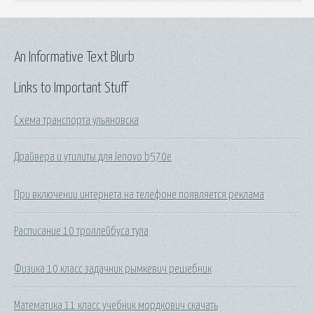
An Informative Text Blurb
Links to Important Stuff
Схема транспорта ульяновска
Драйвера и утилиты для lenovo b570e
При включении интернета на телефоне появляется реклама
Расписание 10 троллейбуса тула
Физика 10 класс задачник рымкевич решебник
Математика 11 класс учебник мордкович скачать