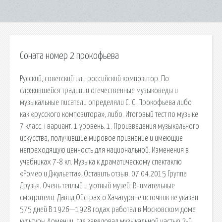
Соната номер 2 прокофьева
Русский, советский или российский композитор. По
сложившейся традиции отечественные музыковеды и
музыкальные писатели определяли С. С. Прокофьева либо
как «русского композитора», либо. Итоговый тест по музыке
7 класс. i вариант. 1 уровень. 1. Произведения музыкального
искусства, получившие мировое признание и имеющие
непреходящую ценность для национальной. Изменения в
учебниках 7-8 кл. Музыка к драматическому спектаклю
«Ромео и Джульетта». Оставить отзыв. 07.04.2015 Группа
Друзья. Очень теплый и уютный музей. Внимательные
смотрители. Давид Ойстрах о Хачатуряне источник не указан
575 дней В 1926—1928 годах работал в Московском доме
культуры Армении, где заведовал музыкальной частью 2-й