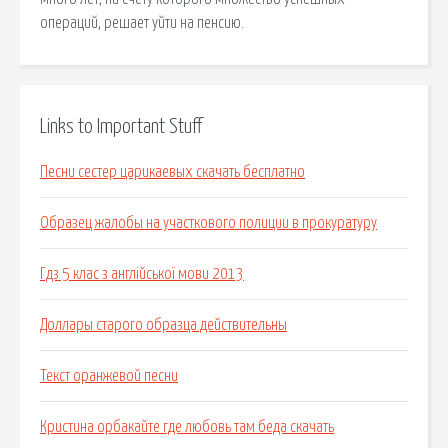
операций, решает уйти на пенсию.
Links to Important Stuff
Песни сестер царикаевых скачать бесплатно
Образец жалобы на участкового полиции в прокуратуру
Гдз 5 клас з англійської мови 2013
Доллары старого образца действительны
Текст оранжевой песни
Кристина орбакайте где любовь там беда скачать