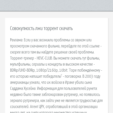
Совокупность лжи торрент скачать
Реклама: Если у вас возникли проблемы со звуком или
просмотром скачанного фильма, перейдите по этой ссылке -
скорее всего там вы найдете решение своей проблемы.
Торрент-трекер - HEVC-CLUB. Вы можете скачать тут фильмы,
мультфильмы, сериалы и концерты в высоком качестве -
BDRip/UHD-BDRip, 1080p/2160p, 10bit. 'Горе побеждённому -
его историю напишет победитель!' - поговорка. В 2003 году
американцы узнали, что их войска в Ираке убили сына
Саддама Хусейна. Информация для пользователей рунета:
недавно было также заблокирован рутрекер, но появилось
зеркало рутрекера, как зайти уже не является трудностью для
соискателей. Агент ЦРУ, отработавший в этой организации
много лет, на счету которого множество успешных