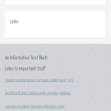
Links
An Informative Text Blurb
Links to Important Stuff
Схема подключения счетчика цэ6803в м7 р31
Алгебра 8 класс макарычев скачать учебник
Скачать договор частного детского сада