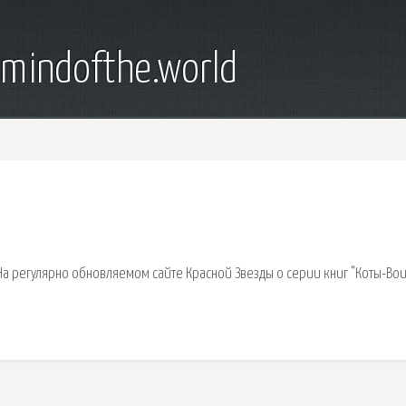
emindofthe.world
 На регулярно обновляемом сайте Красной Звезды о серии книг "Коты-Во