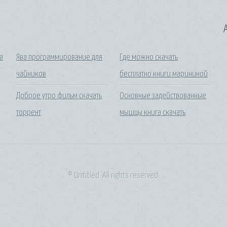
A
а
Ява программирование для
Где можно скачать
чайников
бесплатно книги марининой
Доброе утро фильм скачать
Основные задействованные
торрент
мышцы книга скачать
© Untitled. All rights reserved.