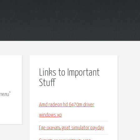
Links to Important
Stuff
ители"
Amd radeon hd 6470m driver
windows xp
Где скачать goat simulator payday