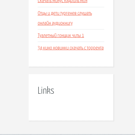
Скачать минус кадриль моя
Отцы и дети тургенев слушать
онлайн аудиокнигу
Туалетный гонщик читы 1
3д кино новинки скачать с торрента
Links