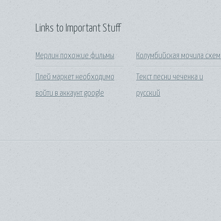
Links to Important Stuff
Мерлин похожие фильмы
Колумбийская мочила схем
Плей маркет необходимо
Текст песни чеченка и
войти в аккаунт google
русский