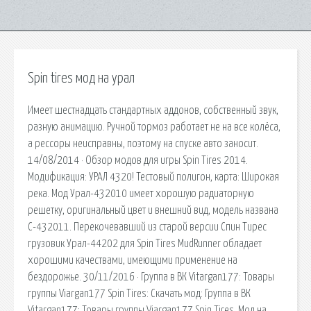
Spin tires мод на урал
Имеет шестнадцать стандартных аддонов, собственный звук,
разную анимацию. Ручной тормоз работает не на все колёса,
а рессоры неисправны, поэтому на спуске авто заносит.
14/08/2014 · Обзор модов для игры Spin Tires 2014.
Модификация: УРАЛ 4320! Тестовый полигон, карта: Широкая
река. Мод Урал-432010 имеет хорошую радиаторную
решетку, оригинальный цвет и внешний вид, модель названа
С-432011. Перекочевавший из старой версии Спин Тирес
грузовик Урал-44202 для Spin Tires MudRunner обладает
хорошими качествами, имеющими применение на
бездорожье. 30/11/2016 · Группа в ВК Vitargan177: Товары
группы Viargan177 Spin Tires: Скачать мод: Группа в ВК
Vitargan177: Товары группы Viargan177 Spin Tires. Мод на