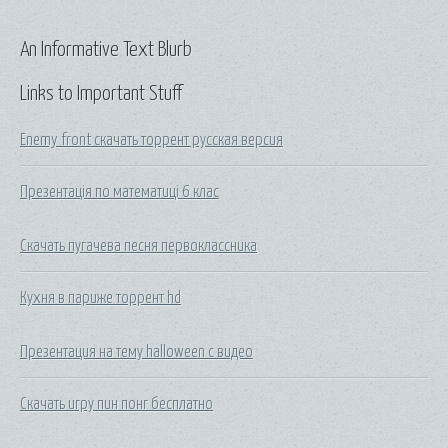
An Informative Text Blurb
Links to Important Stuff
Enemy front скачать торрент русская версия
Презентація по математиці 6 клас
Скачать пугачева песня первоклассника
Кухня в париже торрент hd
Презентация на тему halloween с видео
Скачать игру пин понг бесплатно