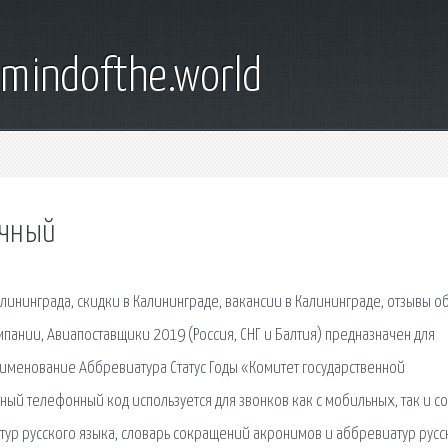
emindofthe.world
ичный
алининграда, скидки в Калининграде, вакансии в Калининграде, отзывы о
пании, Авиапоставщики 2019 (Россия, СНГ и Балтия) предназначен для
именование Аббревиатура Статус Годы «Комитет государственной
ый телефонный код используется для звонков как с мобильных, так и со
ур русского языка, словарь сокращений акронимов и аббревиатур русс