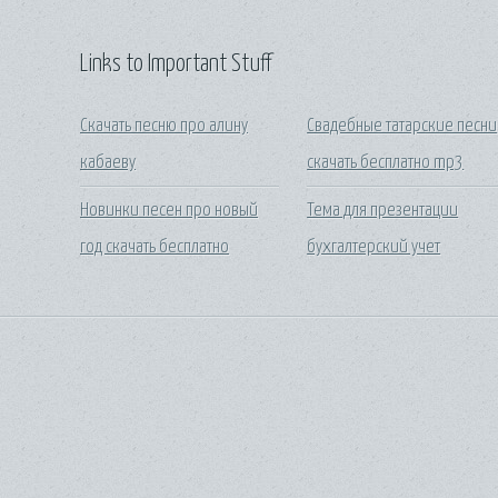
Links to Important Stuff
Скачать песню про алину
Свадебные татарские песни
кабаеву
скачать бесплатно mp3
Новинки песен про новый
Тема для презентации
год скачать бесплатно
бухгалтерский учет