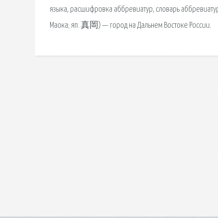
языка, расшифровка аббревиатур, словарь аббревиатур 
Маока; яп. 真岡) — город на Дальнем Востоке России.