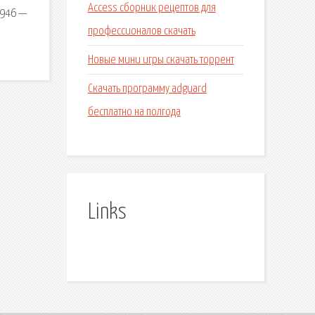
Access сборник рецептов для
1946 —
профессионалов скачать
Новые мини игры скачать торрент
Скачать программу adguard
бесплатно на полгода
Links