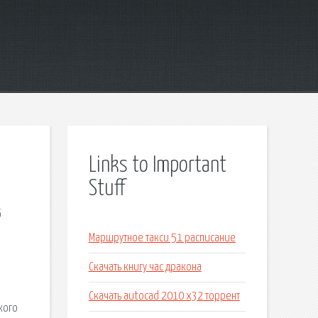
Links to Important
Stuff
б
Маршрутное такси 51 расписание
Скачать книгу час дракона
Скачать autocad 2010 x32 торрент
кого