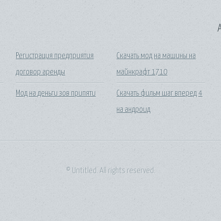
A
Регистрация предприятия
Скачать мод на машины на
договор аренды
майнкрафт 1710
Мод на деньги зов припяти
Скачать фильм шаг вперед 4
на андроид
© Untitled. All rights reserved.