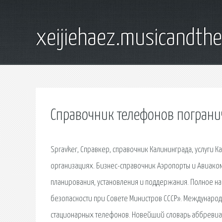
xeijiehaez.musicandth
Справочник телефонов погран
Spravker, Cправкер, справочник Калининграда, услуги К
организациях. Бизнес-справочник Аэропорты и Авиаком
планирования, установления и поддержания. Полное на
безопасности при Совете Министров СССР». Международн
стационарных телефонов. Новейший словарь аббревиат