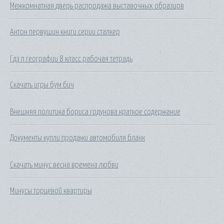
Межкомнатная дверь распродажа выставочных образцов
Антон первушин книги серии сталкер
Гдз п географии 8 класс рабочая тетрадь
Скачать игры бум бич
Внешняя политика бориса годунова краткое содержание
Документы купли продажи автомобиля бланк
Скачать минус весна времена любви
Минусы торцевой квартиры