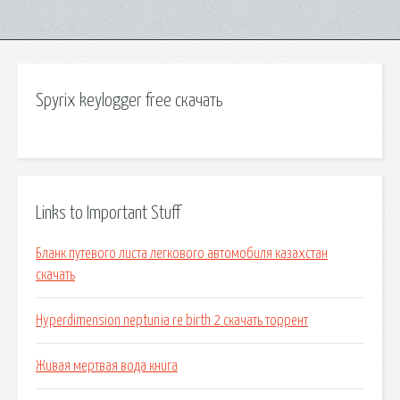
Spyrix keylogger free скачать
Links to Important Stuff
Бланк путевого листа легкового автомобиля казахстан
скачать
Hyperdimension neptunia re birth 2 скачать торрент
Живая мертвая вода книга