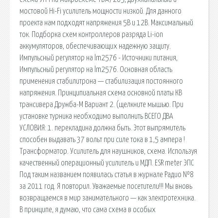
мостовой Hi-Fi усилитель мощности низкой. Для данного
проекта нам подходят напряжения 5В и 12В. Максимальный
ток. Подборка схем контроллеров разряда Li-ion
аккумуляторов, обеспечивающих надежную защиту.
Импульсный регулятор на lm2576 - Источники питания,
Импульсный регулятор на lm2576. Основная область
применения стабилитрона — стабилизация постоянного
напряжения. Принципиальная схема основной платы КВ
трансивера Дружба-М Вариант 2. (щелкните мышью. При
установке турника необходимо выполнить ВСЕГО ДВА
УСЛОВИЯ: 1. перекладина должна быть. Этот выпрямитель
способен выдавать 37 вольт при силе тока в 1,5 ампера !
Трансформатор. Усилитель для наушников, схема. Используя
качественный операционный усилитель и МДП. ESR meter ЭПС
Под таким названием появилась статья в журнале Радио №8
за 2011 год. Я повторил. Уважаемые посетители!!! Мы вновь
возвращаемся в мир занимательного — как электротехника.
В принципе, я думаю, что сама схема в особых