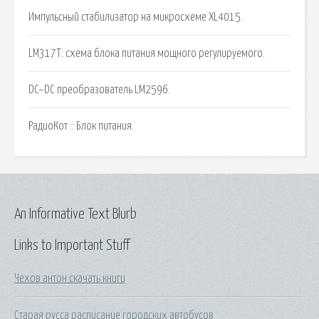
Импульсный стабилизатор на микросхеме XL4015.
LM317T: схема блока питания мощного регулируемого.
DC–DC преобразователь LM2596.
РадиоКот :: Блок питания.
An Informative Text Blurb
Links to Important Stuff
Чехов антон скачать книги
Старая русса расписание городских автобусов