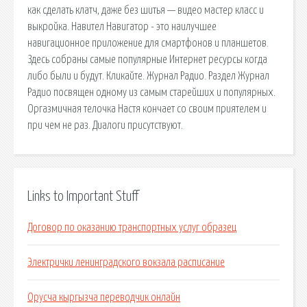
как сделать клатч, даже без шитья — видео мастер класс и
выкройка. Навител Навигатор - это наилучшее
навигационное приложение для смартфонов и планшетов.
Здесь собраны самые популярные Интернет ресурсы когда
либо были и будут. Кликайте. Журнал Радио. Раздел Журнал
Радио посвящен одному из самым старейших и популярных.
Оргазмичная телочка Настя кончает со своим приятелем и
при чем не раз. Диалоги присутствуют.
Links to Important Stuff
Договор по оказанию транспортных услуг образец
Электрички ленинградского вокзала расписание
Орусча кыргызча переводчик онлайн