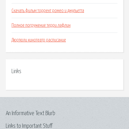
Скачать фильм торрент ромео и джульетта
Полное погружение терри лафлин
Дюртюли кинотеатр расписание
Links
An Informative Text Blurb
Links to Important Stuff