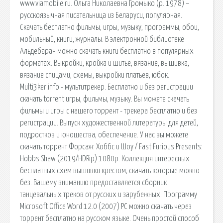
www.viamobile.ru. Ольга Николаевна Громыко (р. 1978) –
русскоязычная писательница из Беларуси, популярная.
Скачать бесплатно фильмы, игры, музыку, программы, обои,
мобильный, книги, журналы. В электронной библиотеке
Альдебаран можно скачать книги бесплатно в популярных
форматах. Выкройки, кройка и шитье, вязание, вышивка,
вязание спицами, схемы, выкройки платьев, юбок.
Multi3ker.info - мультитрекер. Бесплатно и без регистрации
скачать torrent игры, фильмы, музыку. Вы можете скачать
фильмы и игры с нашего торрент - трекера бесплатно и без
регистрации. Выпуск художественной литературы для детей,
подростков и юношества, обеспечение. У нас вы можете
скачать торрент Форсаж: Хоббс и Шоу / Fast Furious Presents:
Hobbs Shaw (2019/HDRip) 1080p. Коллекция интересных
бесплатных схем вышивки крестом, скачать которые можно
без. Вашему вниманию предоставляется сборник
танцевальных треков от русских и зарубежных. Программу
Microsoft Office Word 12.0 (2007) РС можно скачать через
торрент бесплатно на русском языке. Очень простой способ