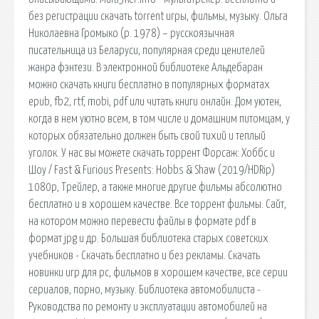
без регистрации скачать torrent игры, фильмы, музыку. Ольга
Николаевна Громыко (р. 1978) – русскоязычная
писательница из Беларуси, популярная среди ценителей
жанра фэнтези. В электронной библиотеке Альдебаран
можно скачать книги бесплатно в популярных форматах
epub, fb2, rtf, mobi, pdf или читать книги онлайн. Дом уютен,
когда в нем уютно всем, в том числе и домашним питомцам, у
которых обязательно должен быть свой тихий и теплый
уголок. У нас вы можете скачать торрент Форсаж: Хоббс и
Шоу / Fast & Furious Presents: Hobbs & Shaw (2019/HDRip)
1080p, Трейлер, а также многие другие фильмы абсолютно
бесплатно и в хорошем качестве. Все торрент фильмы. Сайт,
на котором можно перевести файлы в формате pdf в
формат jpg и др. Большая библиотека старых советских
учебников - Скачать бесплатно и без рекламы. Скачать
новинки игр для pc, фильмов в хорошем качестве, все серии
сериалов, порно, музыку. Библиотека автомобилиста -
Руководства по ремонту и эксплуатации автомобилей на