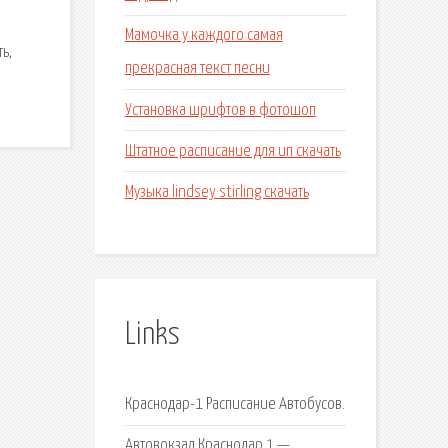
Мамочка у каждого самая
ь,
прекрасная текст песни
Установка шрифтов в фотошоп
Штатное расписание для ип скачать
Музыка lindsey stirling скачать
Links
Краснодар-1 Расписание Автобусов.
Автовокзал Краснодар 1 —