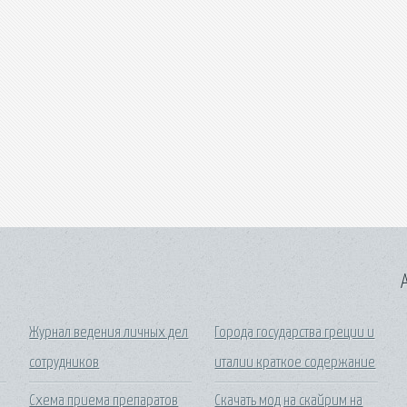
A
Журнал ведения личных дел
Города государства греции и
сотрудников
италии краткое содержание
Схема приема препаратов
Скачать мод на скайрим на