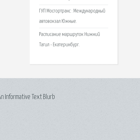
ГУП Мосгортранс : Международный
автовокзал Южные.
Расписание маршруток Нижний
Тагил - Екатеринбург.
n Informative Text Blurb