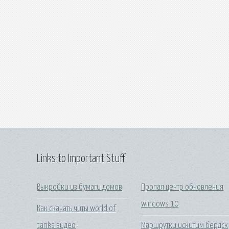
Links to Important Stuff
Выкройки из бумаги домов
Пропал центр обновления
windows 10
Как скачать читы world of
tanks видео
Маршрутки искитим бердск