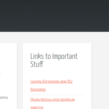
Links to Important
Stuff
ь
Скачать богомолов иван fb2
бесплатно
илеты
Принц персии игра скачать на
андроид