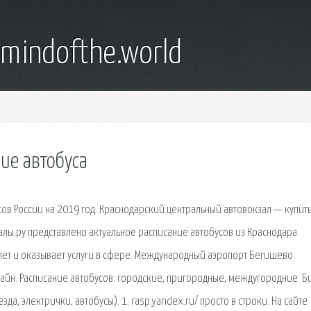
emindofthe.world
ие автобуса
сов России на 2019 год. Краснодарский центральный автовокзал — купит
залы.ру представлено актуальное расписание автобусов из Краснодара.
 лет и оказывает услуги в сфере. Международный аэропорт Бегишево
айн. Расписание автобусов: городские, пригородные, междугородние. Б
да, электрички, автобусы). 1. rasp.yandex.ru/ просто в строки. На сайте