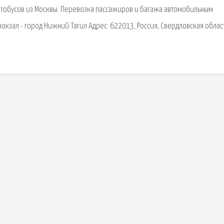
втобусов из Москвы. Перевозка пассажиров и багажа автомобильным
кзал - город Нижний Тагил Адрес: 622013, Россия, Свердловская област