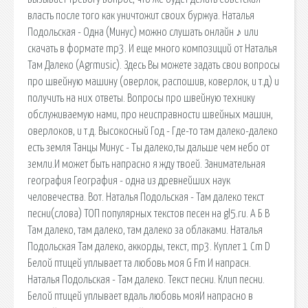
власть после того как уничтожит своих буржуа. Наталья
Подольская - Одна (Минус) можно слушать онлайн ♪ или
скачать в формате mp3. И еще много композиций от Наталья
Там Далеко (Agrmusic). Здесь Вы можете задать свои вопросы
про швейную машину (оверлок, распошив, коверлок, и т.д) и
получить на них ответы. Вопросы про швейную технику
обслуживаемую нами, про неисправности швейных машин,
оверлоков, и т.д. Высокосный Год - Где-то там далеко-далеко
есть земля Танцы Минус - Ты далеко,ты дальше чем небо от
земли.И может быть напрасно я жду твоей. Занимательная
география География - одна из древнейших наук
человечества. Вот. Наталья Подольская - Там далеко текст
песни(слова) ТОП популярных текстов песен на gl5.ru. А Б В
Там далеко, там далеко, там далеко за облаками. Наталья
Подольская Там далеко, аккорды, текст, mp3. Куплет 1 Cm D
Белой птицей уплывает та любовь моя G Fm И напрасн.
Наталья Подольская - Там далеко. Текст песни. Клип песни.
Белой птицей уплывает вдаль любовь мояИ напрасно в