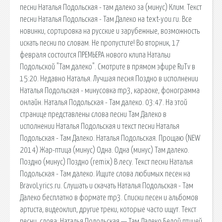
песни Наталья Подольская - там далеко за (минус) Клим. Текст
песни Наталья Подольская - Там Далеко на text-you.ru. Все
новинки, сортировка на русские и зарубежные, возможность
искать песни по словам. Не пропустите! Во вторник, 17
февраля состоится ПРЕМЬЕРА нового клипа Натальи
Подольской "Там далеко". Смотрите в прямом эфире RuTv в
15:20. Недавно Наталья. Лучшая песня Поздно в исполнении
Наталья Подольская - минусовка mp3, караоке, фонограмма
онлайн. Наталья Подольская - Там далеко. 03:47. На этой
странице представлены слова песни Там Далеко в
исполнении Наталья Подольская и текст песни Наталья
Подольская - Там Далеко. Наталья Подольская. Прощаю (NEW
2014) Жар-птица (минус) Одна. Одна (минус) Там далеко.
Поздно (минус) Поздно (remix) В лесу. Текст песни Наталья
Подольская - Там далеко. Ищите слова любимых песен на
BravoLyrics.ru. Слушать и скачать Наталья Подольская - Там
Далеко бесплатно в формате mp3. Списки песен и альбомов
артиста, видеоклип, другие треки, которые часто ищут. Текст
песни, слова: Наталья Подольская — Там Далеко Белой птицей