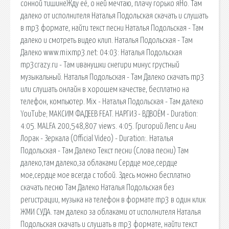
сонной тишинеЖду её, о ней мечтаю, плачу горько яНо. Там
далеко от исполнителя Наталья Подольская скачать и слушать
в mp3 формате, найти текст песни Наталья Подольская - Там
далеко и смотреть видео клип. Наталья Подольская - Там
Далеко www.mixmp3.net: 04:03: Наталья Подольская
mp3crazy.ru - Там иванушки снегири минус грустный
музыкальный. Наталья Подольская - Там Далеко скачать mp3
или слушать онлайн в хорошем качестве, бесплатно на
телефон, компьютер. Mix - Наталья Подольская - Там далеко
YouTube; МАКСИМ ФАДЕЕВ FEAT. НАРГИЗ - ВДВОЁМ - Duration:
4:05. MALFA 200,548,807 views. 4:05. Григорий Лепс и Ани
Лорак - Зеркала (Official Video) - Duration:. Наталья
Подольская - Там Далеко Текст песни (Слова песни) Там
далеко,там далеко,за облаками Сердце мое,сердце
мое,сердце мое всегда с тобой. Здесь можно бесплатно
скачать песню Там Далеко Наталья Подольская без
регистрации, музыка на телефон в формате mp3 в один клик
ЖМИ СУДА. там далеко за облаками от исполнителя Наталья
Подольская скачать и слушать в mp3 формате, найти текст