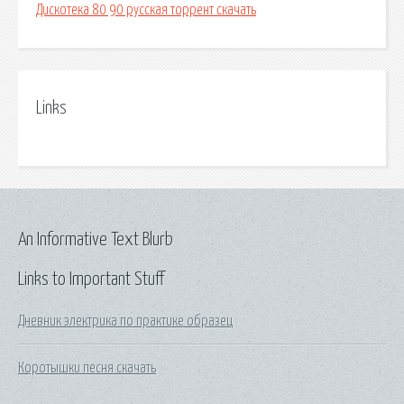
Дискотека 80 90 русская торрент скачать
Links
An Informative Text Blurb
Links to Important Stuff
Дневник электрика по практике образец
Коротышки песня скачать