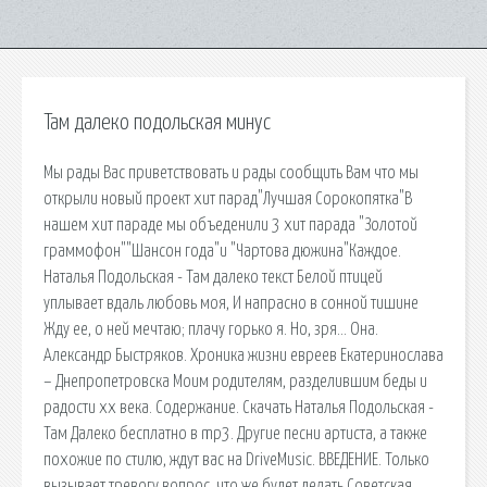
Там далеко подольская минус
Мы рады Вас приветствовать и рады сообщить Вам что мы
открыли новый проект хит парад"Лучшая Сорокопятка"В
нашем хит параде мы объеденили 3 хит парада "Золотой
граммофон""Шансон года"и "Чартова дюжина"Каждое.
Наталья Подольская - Там далеко текст Белой птицей
уплывает вдаль любовь моя, И напрасно в сонной тишине
Жду ее, о ней мечтаю; плачу горько я. Но, зря… Она.
Александр Быстряков. Хроника жизни евреев Екатеринослава
– Днепропетровска Моим родителям, разделившим беды и
радости xx века. Содержание. Скачать Наталья Подольская -
Там Далеко бесплатно в mp3. Другие песни артиста, а также
похожие по стилю, ждут вас на DriveMusic. ВВЕДЕНИЕ. Только
вызывает тревогу вопрос, что же будет делать Советская