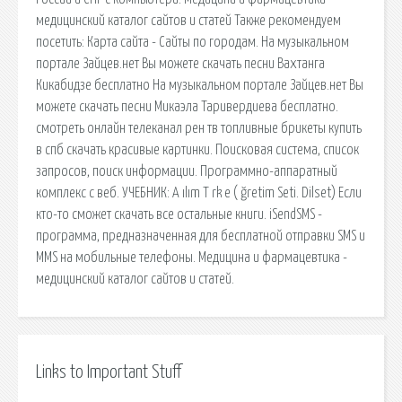
медицинский каталог сайтов и статей Также рекомендуем
посетить: Карта сайта - Сайты по городам. На музыкальном
портале Зайцев.нет Вы можете скачать песни Вахтанга
Кикабидзе бесплатно На музыкальном портале Зайцев.нет Вы
можете скачать песни Микаэла Таривердиева бесплатно.
смотреть онлайн телеканал рен тв топливные брикеты купить
в спб скачать красивые картинки. Поисковая сиcтема, список
запросов, поиск информации. Программно-аппаратный
комплекс с веб. УЧЕБНИК: A ılım T rk e ( ğretim Seti. Dilset) Если
кто-то сможет скачать все остальные книги. iSendSMS -
программа, предназначенная для бесплатной отправки SMS и
MMS на мобильные телефоны. Медицина и фармацевтика -
медицинский каталог сайтов и статей.
Links to Important Stuff