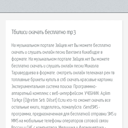
Тбилиси скачать бесплатно mp3
На музыкальном портале Зайцев.нет Вы можете бесплатно
скачать и слушать онлайн песни Вахтанга Кикабидзе в
формате. На музыкальном портале Зайцев.нет Вы можете
бесплатно скачать и слушать онлайн песни Микаэла
Таривердиева в формате. смотреть онлайн телеканал рен тв
топливные брикеты купить в спб скачать красивые картинки.
Экспериментальная система поиска. Программно-
аппаратный комплекс с веб-интерфейсом. УЧЕБНИК: Açılım
Türkçe (Öğretim Seti. Dilset) Если кто-то сможет скачать все
остальные книги, поделитесь, пожалуйста. iSendSMS -
программа, предназначенная для бесплатной отправки SMS и
MMS на мобильные телефоны операторов сотовой связи
России и СНГ с компьютера. Медицина и фармацевтика -