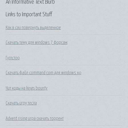
An Informative Text Blurb
Links to Important Stuff
Как в саи повернуть выделенное
Скачать тему для windows 7 форсаж
Гуглстор
Скачать файл command com для windows xp
Чит коды на kings bounty
Скачать игру тесла
Advent rising игра скачать торрент