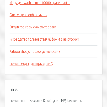
Моды для warhammer 40000 space marine
Фильм грек зорба скачать
Симулятор горы скачать торрент
Руководство пользователя айфон 4 s на русском
Katawa shoujo прохождение схема
Скачать моды для игры арма 3
Links
Скачать песни Вахтанга Кикабидзе в MP3 бесплатно.