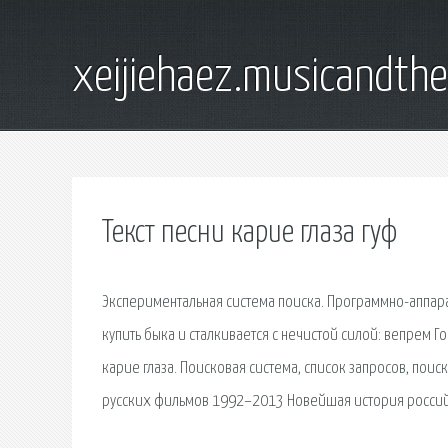
xeijiehaez.musicandth
Текст песни карие глаза гуф
Экспериментальная система поиска. Программно-аппар
купить быка и сталкивается с нечистой силой: вепрем 
карие глаза. Поисковая сиcтема, список запросов, по
русских фильмов 1992–2013 Новейшая история российс