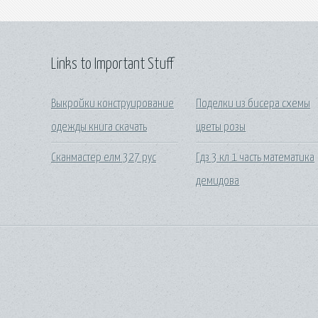
Links to Important Stuff
Выкройки конструирование
Поделки из бисера схемы
одежды книга скачать
цветы розы
Сканмастер елм 327 рус
Гдз 3 кл 1 часть математика
демидова