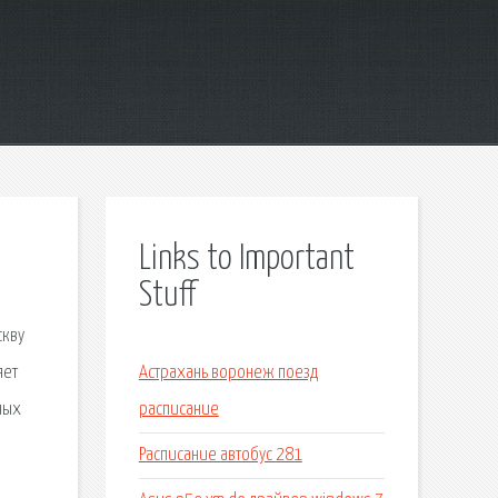
Links to Important
Stuff
скву
яет
Астрахань воронеж поезд
ных
расписание
Расписание автобус 281