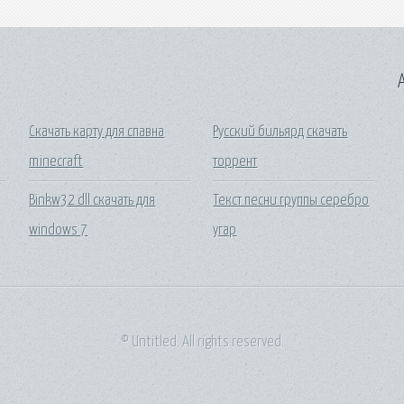
A
Скачать карту для спавна
Русский бильярд скачать
minecraft
торрент
Binkw32 dll скачать для
Текст песни группы серебро
windows 7
угар
© Untitled. All rights reserved.