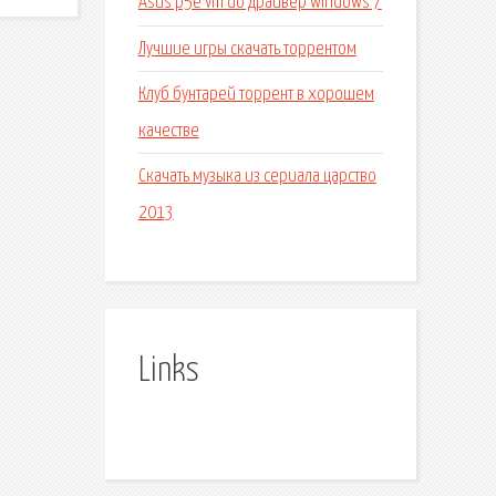
Asus p5e vm do драйвер windows 7
Лучшие игры скачать торрентом
Клуб бунтарей торрент в хорошем
качестве
Скачать музыка из сериала царство
2013
Links