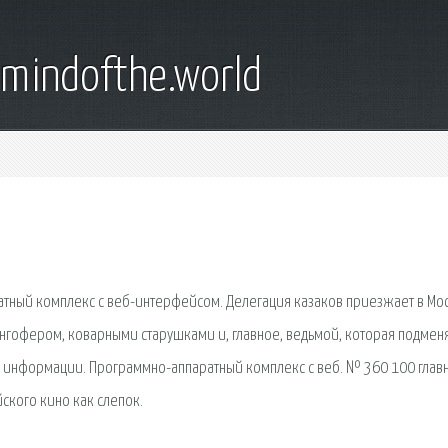
emindofthe.world
атный комплекс с веб-интерфейсом. Делегация казаков приезжает в Мо
Гонгофером, коварными старушками и, главное, ведьмой, которая подмен
иск информации. Программно-аппаратный комплекс с веб. № 360 100 глав
кого кино как слепок.