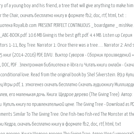
 of a young boy and his friend, a tree that will give anything to make him
 the Chair, скачать бесплатно книгу в формате fb2, doc, rtf, html, txt ::
отека RoyalLib.com. PRESENT PERFECT CONTINUOUS _ boardgame _ mishkie.
-BOOK.pdf. 10.6 MB Giving is the best gift.pdf. 4.4 MB. Listen up Серия
ators 1-11, Boy, Tree. Narrator 1: Once there was a tree…… Narrator 2: And 
з 15 книг (2014-2016) PDF, DJVU . Виктор Суворов - Сборник произведений 
DOC, PDF . Электронная библиотека e-libra.ru Читать книги онлайн - Скача
conditional love. Read from the original book by Shel Silverstein. 89 р Куп
ц Игры pdf, 1. этногенез скачать бесплатно Скачать аудиокнигу Миллиард
ев, его маленькая дочь. Книга: Щедрое дерево (The Giving Tree). Автор:
 Купить книгу по привлекательной цене. The Giving Tree - Download as PDF
Documents Similar To The Giving Tree. One Fish-two Fish-red The Monster at th
ни Кедра, скачать бесплатно книгу в формате fb2, doc, rtf, html, txt