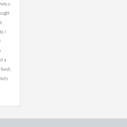
чать и
rought
om
e, I
)
k
et a
n feeds
rmits