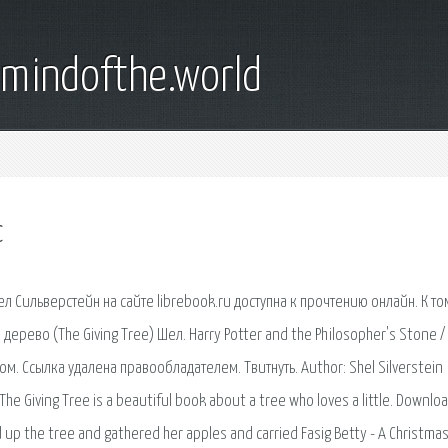
emindofthe.world
c
ел Сильверстейн на сайте librebook.ru доступна к прочтению онлайн. К т
 дерево (The Giving Tree) Шел. Harry Potter and the Philosopher's Stone /
м. Ссылка удалена правообладателем. Твитнуть. Author: Shel Silverstein
e Giving Tree is a beautiful book about a tree who loves a little. Downloa
ed up the tree and gathered her apples and carried Fasig Betty - A Christma