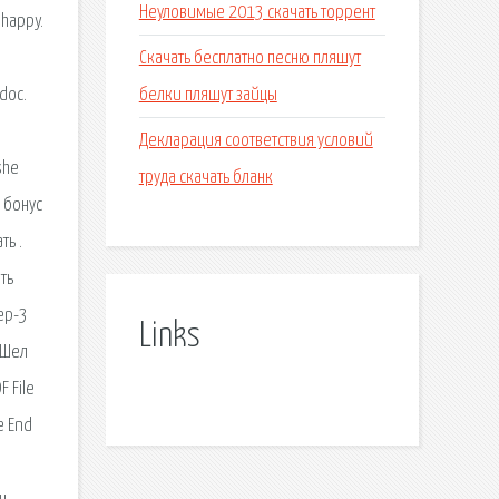
Неуловимые 2013 скачать торрент
 happy.
Скачать бесплатно песню пляшут
белки пляшут зайцы
doc.
Декларация соответствия условий
she
труда скачать бланк
+ бонус
ть .
ить
ер-3
Links
 Шел
 File
e End