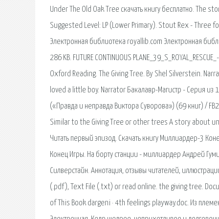
Under The Old Oak Tree скачать книгу бесплатно. The story
Suggested Level: LP (Lower Primary). Stout Rex - Three for
Электронная библиотека royallib.com Электронная библи
286 KB. FUTURE CONTINUOUS PLANE_39_S_ROYAL_RESCUE_-_ABC
Oxford Reading. The Giving Tree. By Shel Silverstein. Narr
loved a little boy. Narrator Бакалавр-Магистр - Серия и
(«Правда и неправда Виктора Суворова») (69 книг) / FB2, 
Similar to the Giving Tree or other trees A story about un
Читать первый эпизод. Скачать книгу Миллиардер-3 Коне
Конец Игры. На борту станции - миллиардер Андрей Гумил
Силверстайн. Аннотация, отзывы читателей, иллюстрации.
(.pdf), Text File (.txt) or read online. the giving tree. 
of This Book dargeni · 4th feelings playway.doc. Из племе