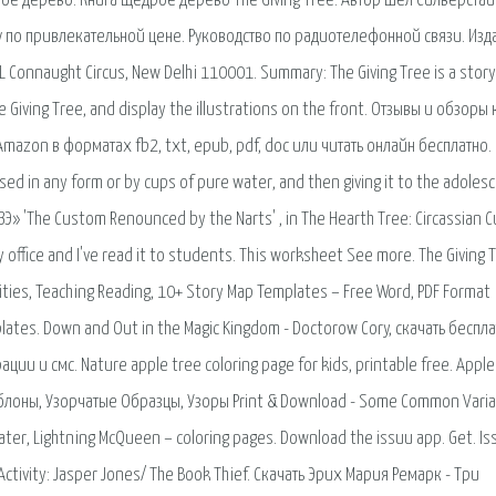
е дерево. Книга Щедрое дерево The Giving Tree. Автор Шел Силверстай
гу по привлекательной цене. Руководство по радиотелефонной связи. Изд
 Connaught Circus, New Delhi 110001. Summary: The Giving Tree is a story
 Giving Tree, and display the illustrations on the front. Отзывы и обзоры
mazon в форматах fb2, txt, epub, pdf, doc или читать онлайн бесплатно.
sed in any form or by cups of pure water, and then giving it to the adoles
» 'The Custom Renounced by the Narts' , in The Hearth Tree: Circassian Cu
my office and I've read it to students. This worksheet See more. The Giving 
ities, Teaching Reading, 10+ Story Map Templates – Free Word, PDF Format
ates. Down and Out in the Magic Kingdom - Doctorow Cory, скачать беспла
ции и смс. Nature apple tree coloring page for kids, printable free. Apple
оны, Узорчатые Образцы, Узоры Print & Download - Some Common Varia
ater, Lightning McQueen – coloring pages. Download the issuu app. Get. Is
 Activity: Jasper Jones/ The Book Thief. Скачать Эрих Мария Ремарк - Три