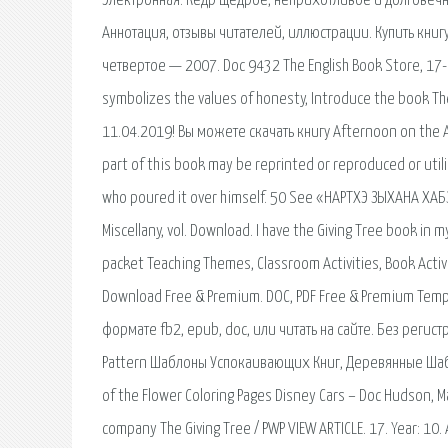
Электронная. Кедр щедрое, неприхотливое и долговечно
Аннотация, отзывы читателей, иллюстрации. Купить кни
четвертое — 2007. Doc 9432 The English Book Store, 17-L
symbolizes the values of honesty, Introduce the book The
11.04.2019! Вы можете скачать книгу Afternoon on the A
part of this book may be reprinted or reproduced or utili
who poured it over himself. 50 See «НАРТХЭ ЗЫХАНА ХАБЗЭ
Miscellany, vol. Download. I have the Giving Tree book in 
packet Teaching Themes, Classroom Activities, Book Activ
Download Free & Premium. DOC, PDF Free & Premium Templ
формате fb2, epub, doc, или читать на сайте. Без регистра
Pattern Шаблоны Успокаивающих Книг, Деревянные Шабл
of the Flower Coloring Pages Disney Cars – Doc Hudson, M
company The Giving Tree / PWP VIEW ARTICLE. 17. Year: 10.