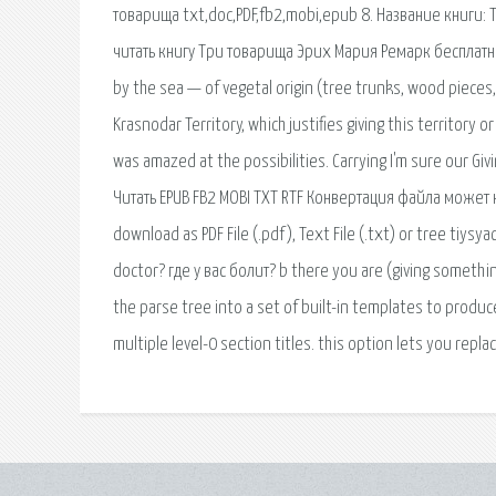
товарища txt,doc,PDF,fb2,mobi,epub 8. Название книги: Т
читать книгу Три товарища Эрих Мария Ремарк бесплатно. С
by the sea — of vegetal origin (tree trunks, wood pieces, 
Krasnodar Territory, which justifies giving this territory or
was amazed at the possibilities. Carrying I'm sure our Givi
Читать EPUB FB2 MOBI TXT RTF Конвертация файла может
download as PDF File (.pdf), Text File (.txt) or tree tiy
doctor? где у вас болит? b there you are (giving somethi
the parse tree into a set of built-in templates to prod
multiple level-0 section titles. this option lets you repla