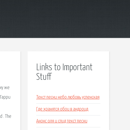
Links to Important
Stuff
ому же
 Гарри
Текст песни небо любовь успенская
Где хранятся обои в андроид
d . The
Анонс оля и спид текст песни
s