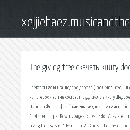
xeijiehaez.musicandth
The giving tree скачать книгу do
Электронная книга Щедрое дерево (The Giving Tree) - Ш
на librebook вам не составит труда скачать книгу Щедрое
Поттер и Философский камень - аудиокнига на английско
Publisher: Harper Row 10 pages формат: doc Для детей и Th
Giving Tree By Shel Silverstein; 2. . And so the boy climb