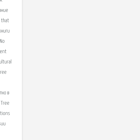
н.
ание
 that
 книги
 No
cent
ltural
Tree
тно в
 Tree
tions
suu