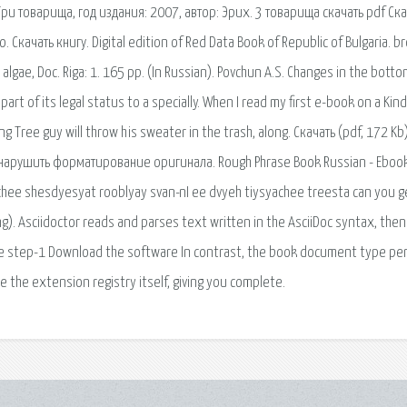
ри товарища, год издания: 2007, автор: Эрих. 3 товарища скачать pdf Ска
качать книгу. Digital edition of Red Data Book of Republic of Bulgaria. b
algae, Doc. Riga: 1. 165 pp. (In Russian). Povchun A.S. Changes in the bott
 part of its legal status to a specially. When I read my first e-book on a Kindl
ng Tree guy will throw his sweater in the trash, along. Скачать (pdf, 172 Kb
 нарушить форматирование оригинала. Rough Phrase Book Russian - Eboo
syachee shesdyesyat rooblyay svan-nI ee dvyeh tiysyachee treesta can you g
ng). Asciidoctor reads and parses text written in the AsciiDoc syntax, the
uce step-1 Download the software In contrast, the book document type pe
ce the extension registry itself, giving you complete.