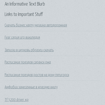
An Informative Text Blurb
Links to Important Stuff
Скачать бизнес карту украина автодорожная
Fear серия игр википедия
Записки в церковь образец скачать
Расписание поездов саранск ржд
Расписание поездов ростов на дону пятигорск
Амфибии занесенные в красную книгу
Tf 3200 driver xp