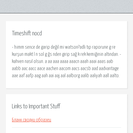
Timeshift nocd
- himm sence de garip değil mi watson?adli tıp raporune g re
kurşun makt l n sol g ğs nden girip sağ k rek kemiğinin altından. -
kahven nasıl olsun. a aa aaa aaaa aaacn aaah aaai aaas aab
aabb aac aacc aace aachen aacom aacs aacsb aad aadvantage
aae aaf aafp aag aah aai aaj aal aalborg aalib aaliyah aall aalto.
Links to Important Stuff
Бланк сводки образец