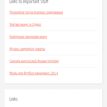
Links to Important Stuff
Проклятие тигра краткое содержание
Улетаю минус а студио
Екатерина смирнова книги
Играть симулятор ракеты
Скачать киргизский фильм торрент
Моды для футбол менеджер 2014
Links