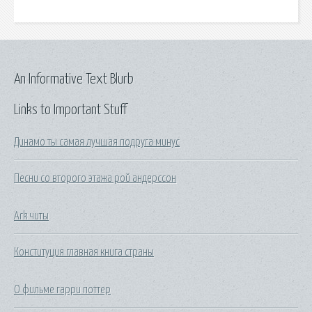
An Informative Text Blurb
Links to Important Stuff
Динамо ты самая лучшая подруга минус
Песни со второго этажа рой андерссон
Ark читы
Конституция главная книга страны
О фильме гарри поттер